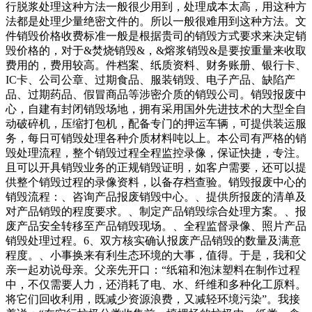
行脱浆处理这种方法一般很少用到，处理成本太高，用这种方
法都是处理少量绝密文件的。所以一般很难用到这种方法。文
件销毁价格收费标准一般是根据贵司的销毁方式要求来决定销
毁价格的，对于&焚烧销毁&，&熔浆销毁&是要按重量来收取
费用的，费用较高。件档案、纸质资料、财务账册、银行卡、
IC卡、公司公章、过期食品、服装销毁、电子产品、缺陷产
品、过期药品、假冒商品等涉密介质的销毁公司。销毁报废中
心，自建有封闭销毁场地，拥有采用国外先进技术的大型全自
动破碎机，压缩打包机，配备专门的押运车辆，可提供装运服
务，每日可销毁处理各种介质材料吨以上。本公司有严格的销
毁处理流程，整个销毁过程全程监控录像，保证快捷，专注。
且可以开具销毁业务的正规销毁证明，如客户需要，还可以提
供整个销毁过程的录像资料，以备存档查验。销毁报废中心的
销毁流程：、咨询产品报废销毁中心。、提供所报废的清单及
对产品销毁的程度要求。、制定产品销毁综合处理方案。、报
废产品安全转移至产品销毁现场。、全程监督录像、照片产品
销毁处理过程。6、双方核实确认报废产品销毁的数量及满意
程度。、小事换来有利生态环境的大事，值得。于是，我和父
亲一起劝说母亲。父亲先开口：“纸箱和泡沫塑料在制作过程
中，不仅需要人力，还消耗了电、水、纤维和多种化工原料。
将它们回收利用，既减少资源浪费，又减轻环境污染”。我接