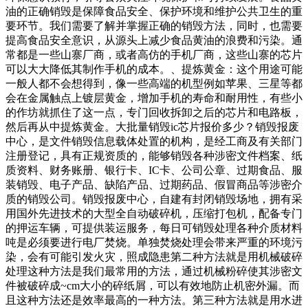
油的正确销毁是保障食品安全、保护环境和维护公共卫生的重
要环节。我们需要了解并掌握正确的销毁方法，同时，也需要
提高食品安全意识，从源头上减少食品黄油的浪费和污染。通
常都是一些山寨厂商，或者高仿的手机厂商，这些山寨的芯片
可以大大降低其制作手机的成本。、提炼黄金：这个用途可能
一般人都不会想得到，像一些高端的机型例如苹果、三星等都
会在金属触点上镀层黄金，增加手机的寿命和耐用性，有些小
的作坊就抓住了这一点，专门回收拆卸之后的芯片和电路板，
然后再从中提炼黄金。大批量销毁ic芯片报价多少？销毁报废
中心，是文件销毁信息载体处置的机构，是经工商及有关部门
注册登记，具有正规资质的，能够销毁各种涉密文件档案、纸
质资料、财务账册、银行卡、IC卡、公司公章、过期食品、服
装销毁、电子产品、缺陷产品、过期药品、假冒商品等涉密介
质的销毁公司。销毁报废中心，自建有封闭销毁场地，拥有采
用国外先进技术的大型全自动破碎机，压缩打包机，配备专门
的押运车辆，可提供装运服务，每日可销毁处理各种介质材料
吨是必须要进行电厂焚烧。单独焚烧处理会带来严重的环境污
染，会有可能引发火灾，照成隐患第二种方法就是用机械破碎
处理这种方法是我们最常用的方法，通过机械粉碎使其涉密文
件被破碎成~cm大小的碎纸屑，可以有效地防止机密外漏。而
且这种方法还是效率最高的一种方法。第三种方法就是用水进