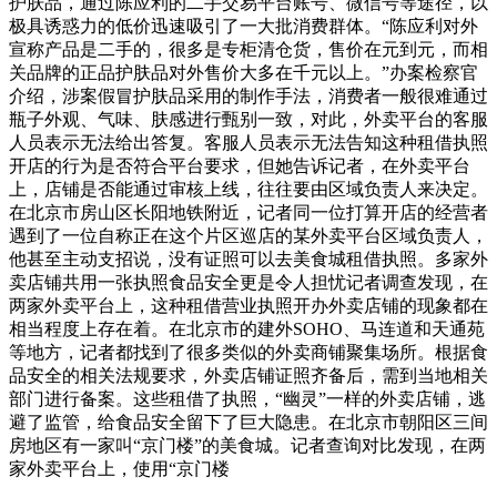
护肤品，通过陈应利的二手交易平台账号、微信号等途径，以
极具诱惑力的低价迅速吸引了一大批消费群体。“陈应利对外
宣称产品是二手的，很多是专柜清仓货，售价在元到元，而相
关品牌的正品护肤品对外售价大多在千元以上。”办案检察官
介绍，涉案假冒护肤品采用的制作手法，消费者一般很难通过
瓶子外观、气味、肤感进行甄别一致，对此，外卖平台的客服
人员表示无法给出答复。客服人员表示无法告知这种租借执照
开店的行为是否符合平台要求，但她告诉记者，在外卖平台
上，店铺是否能通过审核上线，往往要由区域负责人来决定。
在北京市房山区长阳地铁附近，记者同一位打算开店的经营者
遇到了一位自称正在这个片区巡店的某外卖平台区域负责人，
他甚至主动支招说，没有证照可以去美食城租借执照。多家外
卖店铺共用一张执照食品安全更是令人担忧记者调查发现，在
两家外卖平台上，这种租借营业执照开办外卖店铺的现象都在
相当程度上存在着。在北京市的建外SOHO、马连道和天通苑
等地方，记者都找到了很多类似的外卖商铺聚集场所。根据食
品安全的相关法规要求，外卖店铺证照齐备后，需到当地相关
部门进行备案。这些租借了执照，“幽灵”一样的外卖店铺，逃
避了监管，给食品安全留下了巨大隐患。在北京市朝阳区三间
房地区有一家叫“京门楼”的美食城。记者查询对比发现，在两
家外卖平台上，使用“京门楼