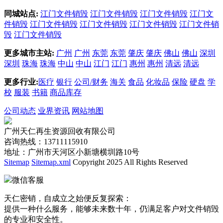
同城站点:
江门文件销毁
江门文件销毁
江门文件销毁
江门文
件销毁
江门文件销毁
江门文件销毁
江门文件销毁
江门文件销
毁
江门文件销毁
更多城市主站:
广州
广州
东莞
东莞
肇庆
肇庆
佛山
佛山
深圳
深圳
珠海
珠海
中山
中山
江门
江门
惠州
惠州
清远
清远
更多行业:
医疗
银行
公司/财务
海关
食品
化妆品
保险
硬盘
学
校
服装
书籍
商品库存
公司动态
业界资讯
网站地图
广州天仁再生资源回收有限公司
咨询热线：13711115910
地址：广州市天河区小新塘横圳路10号
Sitemap
Sitemap.xml
Copyright 2025 All Rights Reserved
微信客服
天仁密销，自成立之始便反复探索：
提供一种什么服务，能够未来数十年，仍满足客户对文件销毁
的专业和安全性。