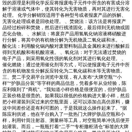
毁的原理是利用化学反应将报废电子元件中所含的有害成分溶
解于溶液或气体中，使其转化为无害物质，再对其进行无害化
处理。 化学分解销毁适用于各种型号或者报废产品的拆解、
无害化处理或者是回收处理。 、焚烧法：该方法是将报废产
品经过粉碎和焚烧，然后进行残渣固化，最后得到无机物或固
态化合物。 、水解法：将废弃产品用氢氧化钠溶液稀硝酸进
行分解，将其中的有机物分解为无机物及二氧化碳和水。 、
酸化法：利用酸化锅内酸对废塑料制品及金属粉末进行酸解后
得到无机酸和有机酸溶液。 、氧化法：对于无法通过焚烧的
电子产品，则采用氧化性强的氧化剂对其进行氧化处理。 、
催化燃烧：通过使用催化剂等方式，可以使报废电子元件中所
含的有机物发生分解反应转化为二氧化碳和水等无害物质。
三、焚二手交易平台浏览中发现，有人发布“大牌空瓶”“小
样”“护肤品分装”等字样的商品信息，凭着多年从业经验，陈
应利嗅到了“商机”。“我知道小样价格是很便宜的，但护肤品
正装价格是很贵的。如果我以很低的价格购进大量小样，然后
把小样灌装到买过来的空瓶里面，还可以添加点高仿原料，赚
这中间差价还是有利可图的，于是我就这么操作起来了。”据
陈应利供述，他在平台购入了一批热门大牌护肤品空瓶和小
样，利用针筒注射器、测量杯等工具，对空瓶简单冲洗后便开
始灌装。而后，一瓶瓶打着“二手”“专柜撤柜清仓”标签的大牌