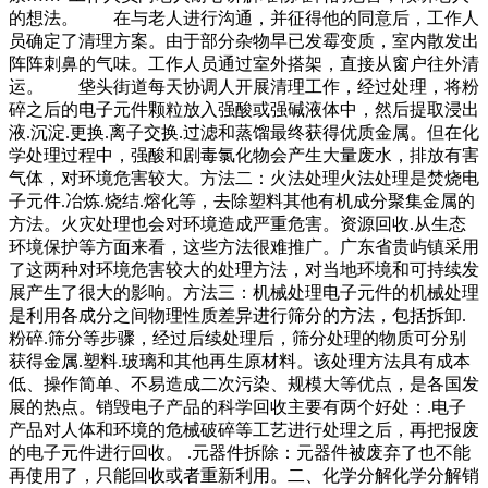
的想法。 在与老人进行沟通，并征得他的同意后，工作人
员确定了清理方案。由于部分杂物早已发霉变质，室内散发出
阵阵刺鼻的气味。工作人员通过室外搭架，直接从窗户往外清
运。 垡头街道每天协调人开展清理工作，经过处理，将粉
碎之后的电子元件颗粒放入强酸或强碱液体中，然后提取浸出
液.沉淀.更换.离子交换.过滤和蒸馏最终获得优质金属。但在化
学处理过程中，强酸和剧毒氯化物会产生大量废水，排放有害
气体，对环境危害较大。方法二：火法处理火法处理是焚烧电
子元件.冶炼.烧结.熔化等，去除塑料其他有机成分聚集金属的
方法。火灾处理也会对环境造成严重危害。资源回收.从生态
环境保护等方面来看，这些方法很难推广。广东省贵屿镇采用
了这两种对环境危害较大的处理方法，对当地环境和可持续发
展产生了很大的影响。方法三：机械处理电子元件的机械处理
是利用各成分之间物理性质差异进行筛分的方法，包括拆卸.
粉碎.筛分等步骤，经过后续处理后，筛分处理的物质可分别
获得金属.塑料.玻璃和其他再生原材料。该处理方法具有成本
低、操作简单、不易造成二次污染、规模大等优点，是各国发
展的热点。销毁电子产品的科学回收主要有两个好处：.电子
产品对人体和环境的危械破碎等工艺进行处理之后，再把报废
的电子元件进行回收。 .元器件拆除：元器件被废弃了也不能
再使用了，只能回收或者重新利用。二、化学分解化学分解销