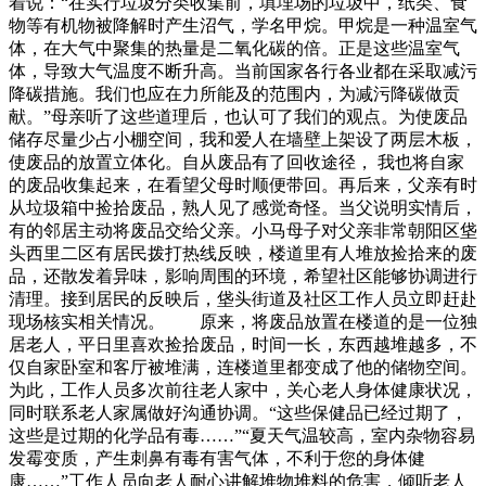
着说：“在实行垃圾分类收集前，填埋场的垃圾中，纸类、食
物等有机物被降解时产生沼气，学名甲烷。甲烷是一种温室气
体，在大气中聚集的热量是二氧化碳的倍。正是这些温室气
体，导致大气温度不断升高。当前国家各行各业都在采取减污
降碳措施。我们也应在力所能及的范围内，为减污降碳做贡
献。”母亲听了这些道理后，也认可了我们的观点。为使废品
储存尽量少占小棚空间，我和爱人在墙壁上架设了两层木板，
使废品的放置立体化。自从废品有了回收途径， 我也将自家
的废品收集起来，在看望父母时顺便带回。再后来，父亲有时
从垃圾箱中捡拾废品，熟人见了感觉奇怪。当父说明实情后，
有的邻居主动将废品交给父亲。小马母子对父亲非常朝阳区垡
头西里二区有居民拨打热线反映，楼道里有人堆放捡拾来的废
品，还散发着异味，影响周围的环境，希望社区能够协调进行
清理。接到居民的反映后，垡头街道及社区工作人员立即赶赴
现场核实相关情况。 原来，将废品放置在楼道的是一位独
居老人，平日里喜欢捡拾废品，时间一长，东西越堆越多，不
仅自家卧室和客厅被堆满，连楼道里都变成了他的储物空间。
为此，工作人员多次前往老人家中，关心老人身体健康状况，
同时联系老人家属做好沟通协调。“这些保健品已经过期了，
这些是过期的化学品有毒……”“夏天气温较高，室内杂物容易
发霉变质，产生刺鼻有毒有害气体，不利于您的身体健
康……”工作人员向老人耐心讲解堆物堆料的危害，倾听老人