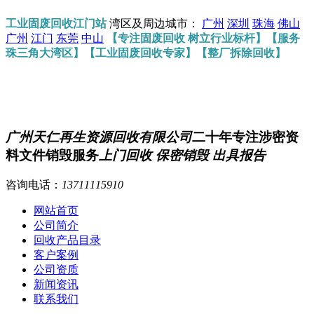
工业固废回收江门站
湾区及周边城市：
广州
深圳
珠海
佛山
广州
江门
东莞
中山
【专注固废回收 树立行业标杆】【服务
珠三角大湾区】【工业固废回收专家】【整厂拆除回收】
广州天仁再生资源回收有限公司
二十年专注涉密资
料文件销毁服务
上门回收 保密销毁 出具报告
咨询电话：
13711115910
网站首页
公司简介
回收产品目录
客户案例
公司资质
新闻资讯
联系我们