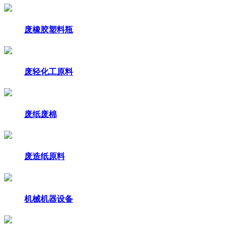
废橡胶塑料瓶
废轻化工原料
废纸废棉
废造纸原料
机械机器设备