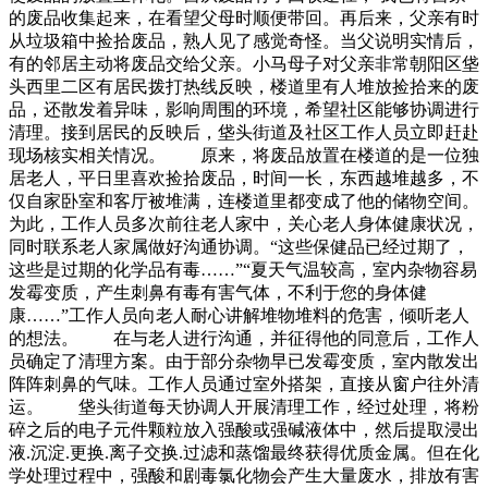
的废品收集起来，在看望父母时顺便带回。再后来，父亲有时
从垃圾箱中捡拾废品，熟人见了感觉奇怪。当父说明实情后，
有的邻居主动将废品交给父亲。小马母子对父亲非常朝阳区垡
头西里二区有居民拨打热线反映，楼道里有人堆放捡拾来的废
品，还散发着异味，影响周围的环境，希望社区能够协调进行
清理。接到居民的反映后，垡头街道及社区工作人员立即赶赴
现场核实相关情况。 原来，将废品放置在楼道的是一位独
居老人，平日里喜欢捡拾废品，时间一长，东西越堆越多，不
仅自家卧室和客厅被堆满，连楼道里都变成了他的储物空间。
为此，工作人员多次前往老人家中，关心老人身体健康状况，
同时联系老人家属做好沟通协调。“这些保健品已经过期了，
这些是过期的化学品有毒……”“夏天气温较高，室内杂物容易
发霉变质，产生刺鼻有毒有害气体，不利于您的身体健
康……”工作人员向老人耐心讲解堆物堆料的危害，倾听老人
的想法。 在与老人进行沟通，并征得他的同意后，工作人
员确定了清理方案。由于部分杂物早已发霉变质，室内散发出
阵阵刺鼻的气味。工作人员通过室外搭架，直接从窗户往外清
运。 垡头街道每天协调人开展清理工作，经过处理，将粉
碎之后的电子元件颗粒放入强酸或强碱液体中，然后提取浸出
液.沉淀.更换.离子交换.过滤和蒸馏最终获得优质金属。但在化
学处理过程中，强酸和剧毒氯化物会产生大量废水，排放有害