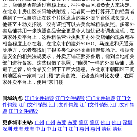
上，店铺是否能通过审核上线，往往要由区域负责人来决定。
在北京市房山区长阳地铁附近，记者同一位打算开店的经营者
遇到了一位自称正在这个片区巡店的某外卖平台区域负责人，
他甚至主动支招说，没有证照可以去美食城租借执照。多家外
卖店铺共用一张执照食品安全更是令人担忧记者调查发现，在
两家外卖平台上，这种租借营业执照开办外卖店铺的现象都在
相当程度上存在着。在北京市的建外SOHO、马连道和天通苑
等地方，记者都找到了很多类似的外卖商铺聚集场所。根据食
品安全的相关法规要求，外卖店铺证照齐备后，需到当地相关
部门进行备案。这些租借了执照，“幽灵”一样的外卖店铺，逃
避了监管，给食品安全留下了巨大隐患。在北京市朝阳区三间
房地区有一家叫“京门楼”的美食城。记者查询对比发现，在两
家外卖平台上，使用“京门楼
同城站点:
江门文件销毁
江门文件销毁
江门文件销毁
江门文
件销毁
江门文件销毁
江门文件销毁
江门文件销毁
江门文件销
毁
江门文件销毁
更多城市主站:
广州
广州
东莞
东莞
肇庆
肇庆
佛山
佛山
深圳
深圳
珠海
珠海
中山
中山
江门
江门
惠州
惠州
清远
清远