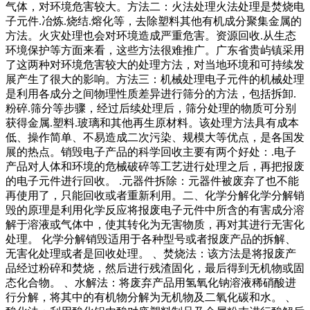
气体，对环境危害较大。方法二：火法处理火法处理是焚烧电
子元件.冶炼.烧结.熔化等，去除塑料其他有机成分聚集金属的
方法。火灾处理也会对环境造成严重危害。资源回收.从生态
环境保护等方面来看，这些方法很难推广。广东省贵屿镇采用
了这两种对环境危害较大的处理方法，对当地环境和可持续发
展产生了很大的影响。方法三：机械处理电子元件的机械处理
是利用各成分之间物理性质差异进行筛分的方法，包括拆卸.
粉碎.筛分等步骤，经过后续处理后，筛分处理的物质可分别
获得金属.塑料.玻璃和其他再生原材料。该处理方法具有成本
低、操作简单、不易造成二次污染、规模大等优点，是各国发
展的热点。销毁电子产品的科学回收主要有两个好处：.电子
产品对人体和环境的危械破碎等工艺进行处理之后，再把报废
的电子元件进行回收。 .元器件拆除：元器件被废弃了也不能
再使用了，只能回收或者重新利用。二、化学分解化学分解销
毁的原理是利用化学反应将报废电子元件中所含的有害成分溶
解于溶液或气体中，使其转化为无害物质，再对其进行无害化
处理。 化学分解销毁适用于各种型号或者报废产品的拆解、
无害化处理或者是回收处理。 、焚烧法：该方法是将报废产
品经过粉碎和焚烧，然后进行残渣固化，最后得到无机物或固
态化合物。 、水解法：将废弃产品用氢氧化钠溶液稀硝酸进
行分解，将其中的有机物分解为无机物及二氧化碳和水。 、