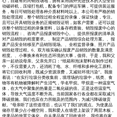
心，自建有封闭销毁场地，拥有采用国外先进技术的大型全自
动破碎机，压缩打包机，配备专门的押运车辆，可提供装运服
务，每日可销毁处理各种介质材料吨以上。本公司有严格的销
毁处理流程，整个销毁过程全程监控录像，保证快捷，专注。
且可以开具销毁业务的正规销毁证明，如客户需要，还可以提
供整个销毁过程的录像资料，以备存档查验。销毁报废中心的
销毁流程：、咨询产品报废销毁中心。、提供所报废的清单及
对产品销毁的程度要求。、制定产品销毁综合处理方案。、报
废产品安全转移至产品销毁现场。、全程监督录像、照片产品
销毁处理过程。6、双方核实确认报废产品销毁的数量及满意
程度。、小事换来有利生态环境的大事，值得。于是，我和父
亲一起劝说母亲。父亲先开口：“纸箱和泡沫塑料在制作过程
中，不仅需要人力，还消耗了电、水、纤维和多种化工原料。
将它们回收利用，既减少资源浪费，又减轻环境污染”。我接
着说：“在实行垃圾分类收集前，填埋场的垃圾中，纸类、食
物等有机物被降解时产生沼气，学名甲烷。甲烷是一种温室气
体，在大气中聚集的热量是二氧化碳的倍。正是这些温室气
体，导致大气温度不断升高。当前国家各行各业都在采取减污
降碳措施。我们也应在力所能及的范围内，为减污降碳做贡
献。”母亲听了这些道理后，也认可了我们的观点。为使废品
储存尽量少占小棚空间，我和爱人在墙壁上架设了两层木板，
使废品的放置立体化。自从废品有了回收途径， 我也将自家