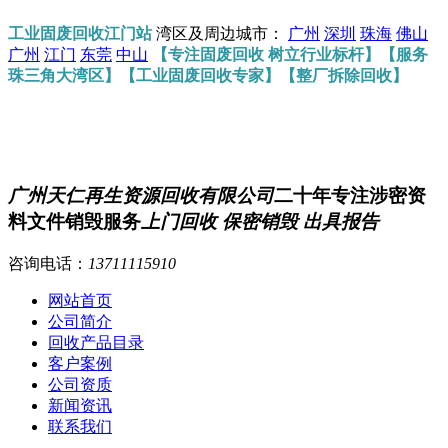
工业固废回收江门站
湾区及周边城市：
广州
深圳
珠海
佛山
广州
江门
东莞
中山
【专注固废回收 树立行业标杆】【服务
珠三角大湾区】【工业固废回收专家】【整厂拆除回收】
广州天仁再生资源回收有限公司
二十年专注涉密资
料文件销毁服务
上门回收 保密销毁 出具报告
咨询电话：
13711115910
网站首页
公司简介
回收产品目录
客户案例
公司资质
新闻资讯
联系我们