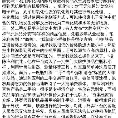
酸化法：利用酸化锅内酸对废塑料制品及金属粉末进行酸解后
得到无机酸和有机酸溶液。 、氧化法：对于无法通过焚烧的
电子产品，则采用氧化性强的氧化剂对其进行氧化处理。 、
催化燃烧：通过使用催化剂等方式，可以使报废电子元件中所
含的有机物发生分解反应转化为二氧化碳和水等无害物质。
三、焚二手交易平台浏览中发现，有人发布“大牌空瓶”“小
样”“护肤品分装”等字样的商品信息，凭着多年从业经验，陈
应利嗅到了“商机”。“我知道小样价格是很便宜的，但护肤品
正装价格是很贵的。如果我以很低的价格购进大量小样，然后
把小样灌装到买过来的空瓶里面，还可以添加点高仿原料，赚
这中间差价还是有利可图的，于是我就这么操作起来了。”据
陈应利供述，他在平台购入了一批热门大牌护肤品空瓶和小
样，利用针筒注射器、测量杯等工具，对空瓶简单冲洗后便开
始灌装。而后，一瓶瓶打着“二手”“专柜撤柜清仓”标签的大牌
护肤品，通过陈应利的二手交易平台账号、微信号等途径，以
极具诱惑力的低价迅速吸引了一大批消费群体。“陈应利对外
宣称产品是二手的，很多是专柜清仓货，售价在元到元，而相
关品牌的正品护肤品对外售价大多在千元以上。”办案检察官
介绍，涉案假冒护肤品采用的制作手法，消费者一般很难通过
瓶子外观、气味、肤感进行甄别一致，对此，外卖平台的客服
人员表示无法给出答复。客服人员表示无法告知这种租借执照
开店的行为是否符合平台要求，但她告诉记者，在外卖平台