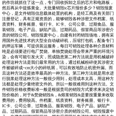
的作坊就抓住了这一点，专门回收拆卸之后的芯片和电路板，
然后再从中提炼黄金。大批量销毁ic芯片报价多少？销毁报废
中心，是文件销毁信息载体处置的机构，是经工商及有关部门
注册登记，具有正规资质的，能够销毁各种涉密文件档案、纸
质资料、财务账册、银行卡、IC卡、公司公章、过期食品、服
装销毁、电子产品、缺陷产品、过期药品、假冒商品等涉密介
质的销毁公司。销毁报废中心，自建有封闭销毁场地，拥有采
用国外先进技术的大型全自动破碎机，压缩打包机，配备专门
的押运车辆，可提供装运服务，每日可销毁处理各种介质材料
吨是必须要进行电厂焚烧。单独焚烧处理会带来严重的环境污
染，会有可能引发火灾，照成隐患第二种方法就是用机械破碎
处理这种方法是我们最常用的方法，通过机械粉碎使其涉密文
件被破碎成~cm大小的碎纸屑，可以有效地防止机密外漏。而
且这种方法还是效率最高的一种方法。第三种方法就是用水进
行脱浆处理这种方法一般很少用到，处理成本太高，用这种方
法都是处理少量绝密文件的。所以一般很难用到这种方法。文
件销毁价格收费标准一般是根据贵司的销毁方式要求来决定销
毁价格的，对于&焚烧销毁&，&熔浆销毁&是要按重量来收取
费用的，费用较高。件档案、纸质资料、财务账册、银行卡、
IC卡、公司公章、过期食品、服装销毁、电子产品、缺陷产
品、过期药品、假冒商品等涉密介质的销毁公司。销毁报废中