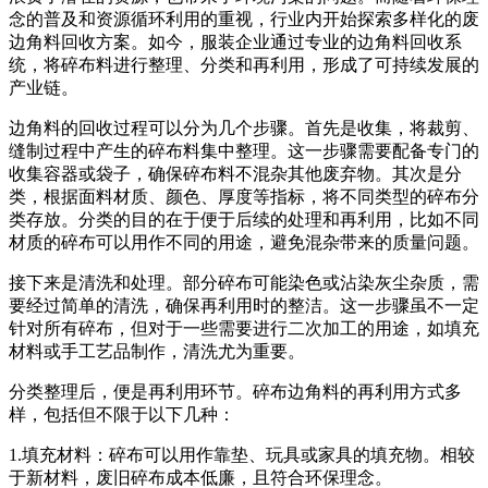
念的普及和资源循环利用的重视，行业内开始探索多样化的废
边角料回收方案。如今，服装企业通过专业的边角料回收系
统，将碎布料进行整理、分类和再利用，形成了可持续发展的
产业链。
边角料的回收过程可以分为几个步骤。首先是收集，将裁剪、
缝制过程中产生的碎布料集中整理。这一步骤需要配备专门的
收集容器或袋子，确保碎布料不混杂其他废弃物。其次是分
类，根据面料材质、颜色、厚度等指标，将不同类型的碎布分
类存放。分类的目的在于便于后续的处理和再利用，比如不同
材质的碎布可以用作不同的用途，避免混杂带来的质量问题。
接下来是清洗和处理。部分碎布可能染色或沾染灰尘杂质，需
要经过简单的清洗，确保再利用时的整洁。这一步骤虽不一定
针对所有碎布，但对于一些需要进行二次加工的用途，如填充
材料或手工艺品制作，清洗尤为重要。
分类整理后，便是再利用环节。碎布边角料的再利用方式多
样，包括但不限于以下几种：
1.填充材料：碎布可以用作靠垫、玩具或家具的填充物。相较
于新材料，废旧碎布成本低廉，且符合环保理念。