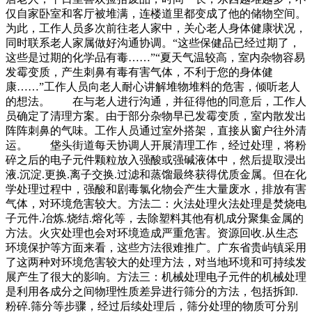
仅自家卧室和客厅被堆满，连楼道里都变成了他的储物空间。
为此，工作人员多次前往老人家中，关心老人身体健康状况，
同时联系老人家属做好沟通协调。“这些保健品已经过期了，
这些是过期的化学品有毒……”“夏天气温较高，室内杂物容易
发霉变质，产生刺鼻有毒有害气体，不利于您的身体健
康……”工作人员向老人耐心讲解堆物堆料的危害，倾听老人
的想法。 在与老人进行沟通，并征得他的同意后，工作人
员确定了清理方案。由于部分杂物早已发霉变质，室内散发出
阵阵刺鼻的气味。工作人员通过室外搭架，直接从窗户往外清
运。 垡头街道每天协调人开展清理工作，经过处理，将粉
碎之后的电子元件颗粒放入强酸或强碱液体中，然后提取浸出
液.沉淀.更换.离子交换.过滤和蒸馏最终获得优质金属。但在化
学处理过程中，强酸和剧毒氯化物会产生大量废水，排放有害
气体，对环境危害较大。方法二：火法处理火法处理是焚烧电
子元件.冶炼.烧结.熔化等，去除塑料其他有机成分聚集金属的
方法。火灾处理也会对环境造成严重危害。资源回收.从生态
环境保护等方面来看，这些方法很难推广。广东省贵屿镇采用
了这两种对环境危害较大的处理方法，对当地环境和可持续发
展产生了很大的影响。方法三：机械处理电子元件的机械处理
是利用各成分之间物理性质差异进行筛分的方法，包括拆卸.
粉碎.筛分等步骤，经过后续处理后，筛分处理的物质可分别