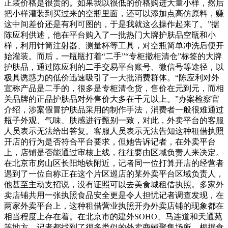
正装价格是很贵的。如果我以很低的价格购进大量小样，然后
把小样灌装到买过来的空瓶里面，还可以添加点高仿原料，赚
这中间差价还是有利可图的，于是我就这么操作起来了。”据
陈应利供述，他在平台购入了一批热门大牌护肤品空瓶和小
样，利用针筒注射器、测量杯等工具，对空瓶简单冲洗后便开
始灌装。而后，一瓶瓶打着“二手”“专柜撤柜清仓”标签的大牌
护肤品，通过陈应利的二手交易平台账号、微信号等途径，以
极具诱惑力的低价迅速吸引了一大批消费群体。“陈应利对外
宣称产品是二手的，很多是专柜清仓货，售价在元到元，而相
关品牌的正品护肤品对外售价大多在千元以上。”办案检察官
介绍，涉案假冒护肤品采用的制作手法，消费者一般很难通过
瓶子外观、气味、肤感进行甄别一致，对此，外卖平台的客服
人员表示无法给出答复。客服人员表示无法告知这种租借执照
开店的行为是否符合平台要求，但她告诉记者，在外卖平台
上，店铺是否能通过审核上线，往往要由区域负责人来决定。
在北京市房山区长阳地铁附近，记者同一位打算开店的经营者
遇到了一位自称正在这个片区巡店的某外卖平台区域负责人，
他甚至主动支招说，没有证照可以去美食城租借执照。多家外
卖店铺共用一张执照食品安全更是令人担忧记者调查发现，在
两家外卖平台上，这种租借营业执照开办外卖店铺的现象都在
相当程度上存在着。在北京市的建外SOHO、马连道和天通苑
等地方，记者都找到了很多类似的外卖商铺聚集场所。根据食