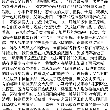
废产品安全转移至产品销毁现场。、全程监督录像、照片产品
销毁处理过程。6、双方核实确认报废产品销毁的数量及满意
程度。、小事换来有利生态环境的大事，值得。于是，我和父
亲一起劝说母亲。父亲先开口：“纸箱和泡沫塑料在制作过程
中，不仅需要人力，还消耗了电、水、纤维和多种化工原料。
将它们回收利用，既减少资源浪费，又减轻环境污染”。我接
着说：“在实行垃圾分类收集前，填埋场的垃圾中，纸类、食
物等有机物被降解时产生沼气，学名甲烷。甲烷是一种温室气
体，在大气中聚集的热量是二氧化碳的倍。正是这些温室气
体，导致大气温度不断升高。当前国家各行各业都在采取减污
降碳措施。我们也应在力所能及的范围内，为减污降碳做贡
献。”母亲听了这些道理后，也认可了我们的观点。为使废品
储存尽量少占小棚空间，我和爱人在墙壁上架设了两层木板，
使废品的放置立体化。自从废品有了回收途径， 我也将自家
的废品收集起来，在看望父母时顺便带回。再后来，父亲有时
从垃圾箱中捡拾废品，熟人见了感觉奇怪。当父说明实情后，
有的邻居主动将废品交给父亲。小马母子对父亲非常朝阳区垡
头西里二区有居民拨打热线反映，楼道里有人堆放捡拾来的废
品，还散发着异味，影响周围的环境，希望社区能够协调进行
清理。接到居民的反映后，垡头街道及社区工作人员立即赶赴
现场核实相关情况。 原来，将废品放置在楼道的是一位独
居老人，平日里喜欢捡拾废品，时间一长，东西越堆越多，不