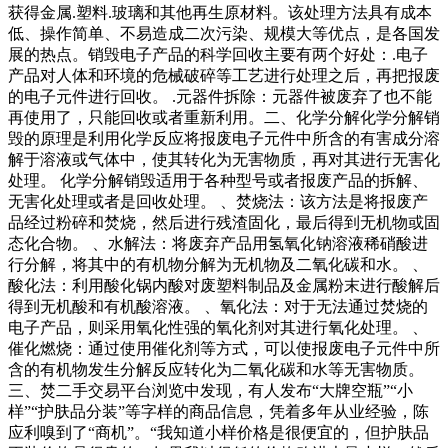
获得金属.塑料.玻璃和其他再生原材料。该处理方法具有成本
低、操作简单、不易造成二次污染、规模大等优点，是各国发
展的热点。销毁电子产品的科学回收主要有两个好处：.电子
产品对人体和环境的危械破碎等工艺进行处理之后，再把报废
的电子元件进行回收。 .元器件拆除：元器件被废弃了也不能
再使用了，只能回收或者重新利用。二、化学分解化学分解销
毁的原理是利用化学反应将报废电子元件中所含的有害成分溶
解于溶液或气体中，使其转化为无害物质，再对其进行无害化
处理。 化学分解销毁适用于各种型号或者报废产品的拆解、
无害化处理或者是回收处理。 、焚烧法：该方法是将报废产
品经过粉碎和焚烧，然后进行残渣固化，最后得到无机物或固
态化合物。 、水解法：将废弃产品用氢氧化钠溶液稀硝酸进
行分解，将其中的有机物分解为无机物及二氧化碳和水。 、
酸化法：利用酸化锅内酸对废塑料制品及金属粉末进行酸解后
得到无机酸和有机酸溶液。 、氧化法：对于无法通过焚烧的
电子产品，则采用氧化性强的氧化剂对其进行氧化处理。 、
催化燃烧：通过使用催化剂等方式，可以使报废电子元件中所
含的有机物发生分解反应转化为二氧化碳和水等无害物质。
三、焚二手交易平台浏览中发现，有人发布“大牌空瓶”“小
样”“护肤品分装”等字样的商品信息，凭着多年从业经验，陈
应利嗅到了“商机”。“我知道小样价格是很便宜的，但护肤品