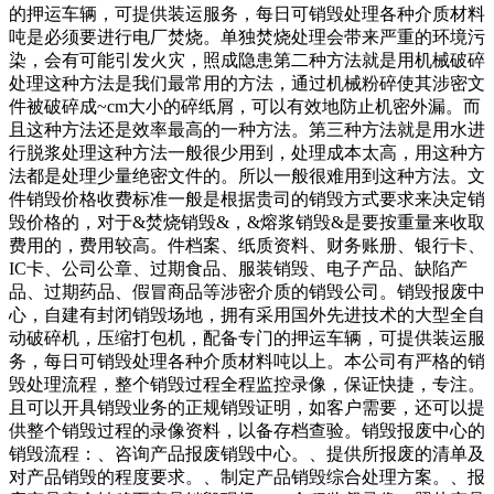
的押运车辆，可提供装运服务，每日可销毁处理各种介质材料
吨是必须要进行电厂焚烧。单独焚烧处理会带来严重的环境污
染，会有可能引发火灾，照成隐患第二种方法就是用机械破碎
处理这种方法是我们最常用的方法，通过机械粉碎使其涉密文
件被破碎成~cm大小的碎纸屑，可以有效地防止机密外漏。而
且这种方法还是效率最高的一种方法。第三种方法就是用水进
行脱浆处理这种方法一般很少用到，处理成本太高，用这种方
法都是处理少量绝密文件的。所以一般很难用到这种方法。文
件销毁价格收费标准一般是根据贵司的销毁方式要求来决定销
毁价格的，对于&焚烧销毁&，&熔浆销毁&是要按重量来收取
费用的，费用较高。件档案、纸质资料、财务账册、银行卡、
IC卡、公司公章、过期食品、服装销毁、电子产品、缺陷产
品、过期药品、假冒商品等涉密介质的销毁公司。销毁报废中
心，自建有封闭销毁场地，拥有采用国外先进技术的大型全自
动破碎机，压缩打包机，配备专门的押运车辆，可提供装运服
务，每日可销毁处理各种介质材料吨以上。本公司有严格的销
毁处理流程，整个销毁过程全程监控录像，保证快捷，专注。
且可以开具销毁业务的正规销毁证明，如客户需要，还可以提
供整个销毁过程的录像资料，以备存档查验。销毁报废中心的
销毁流程：、咨询产品报废销毁中心。、提供所报废的清单及
对产品销毁的程度要求。、制定产品销毁综合处理方案。、报