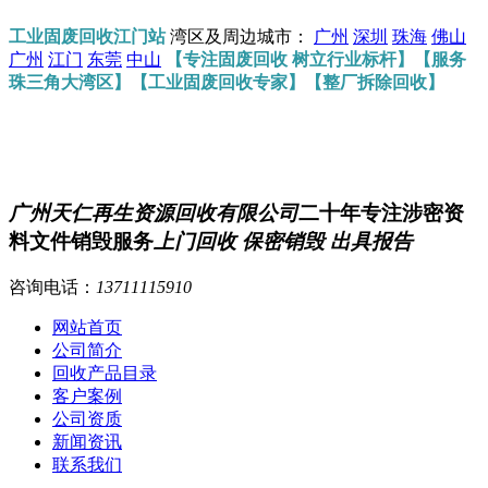
工业固废回收江门站
湾区及周边城市：
广州
深圳
珠海
佛山
广州
江门
东莞
中山
【专注固废回收 树立行业标杆】【服务
珠三角大湾区】【工业固废回收专家】【整厂拆除回收】
广州天仁再生资源回收有限公司
二十年专注涉密资
料文件销毁服务
上门回收 保密销毁 出具报告
咨询电话：
13711115910
网站首页
公司简介
回收产品目录
客户案例
公司资质
新闻资讯
联系我们