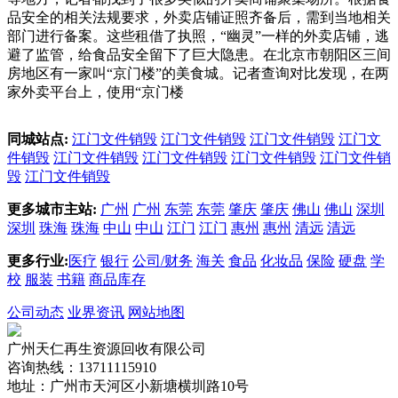
品安全的相关法规要求，外卖店铺证照齐备后，需到当地相关
部门进行备案。这些租借了执照，“幽灵”一样的外卖店铺，逃
避了监管，给食品安全留下了巨大隐患。在北京市朝阳区三间
房地区有一家叫“京门楼”的美食城。记者查询对比发现，在两
家外卖平台上，使用“京门楼
同城站点:
江门文件销毁
江门文件销毁
江门文件销毁
江门文
件销毁
江门文件销毁
江门文件销毁
江门文件销毁
江门文件销
毁
江门文件销毁
更多城市主站:
广州
广州
东莞
东莞
肇庆
肇庆
佛山
佛山
深圳
深圳
珠海
珠海
中山
中山
江门
江门
惠州
惠州
清远
清远
更多行业:
医疗
银行
公司/财务
海关
食品
化妆品
保险
硬盘
学
校
服装
书籍
商品库存
公司动态
业界资讯
网站地图
广州天仁再生资源回收有限公司
咨询热线：13711115910
地址：广州市天河区小新塘横圳路10号