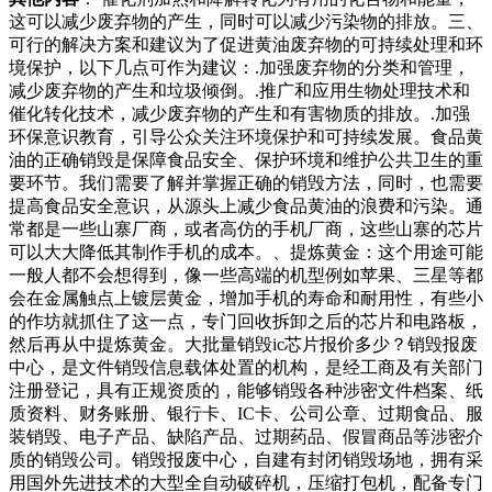
这可以减少废弃物的产生，同时可以减少污染物的排放。三、
可行的解决方案和建议为了促进黄油废弃物的可持续处理和环
境保护，以下几点可作为建议：.加强废弃物的分类和管理，
减少废弃物的产生和垃圾倾倒。.推广和应用生物处理技术和
催化转化技术，减少废弃物的产生和有害物质的排放。.加强
环保意识教育，引导公众关注环境保护和可持续发展。食品黄
油的正确销毁是保障食品安全、保护环境和维护公共卫生的重
要环节。我们需要了解并掌握正确的销毁方法，同时，也需要
提高食品安全意识，从源头上减少食品黄油的浪费和污染。通
常都是一些山寨厂商，或者高仿的手机厂商，这些山寨的芯片
可以大大降低其制作手机的成本。、提炼黄金：这个用途可能
一般人都不会想得到，像一些高端的机型例如苹果、三星等都
会在金属触点上镀层黄金，增加手机的寿命和耐用性，有些小
的作坊就抓住了这一点，专门回收拆卸之后的芯片和电路板，
然后再从中提炼黄金。大批量销毁ic芯片报价多少？销毁报废
中心，是文件销毁信息载体处置的机构，是经工商及有关部门
注册登记，具有正规资质的，能够销毁各种涉密文件档案、纸
质资料、财务账册、银行卡、IC卡、公司公章、过期食品、服
装销毁、电子产品、缺陷产品、过期药品、假冒商品等涉密介
质的销毁公司。销毁报废中心，自建有封闭销毁场地，拥有采
用国外先进技术的大型全自动破碎机，压缩打包机，配备专门