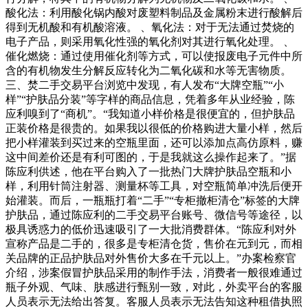
酸化法：利用酸化锅内酸对废塑料制品及金属粉末进行酸解后
得到无机酸和有机酸溶液。 、氧化法：对于无法通过焚烧的
电子产品，则采用氧化性强的氧化剂对其进行氧化处理。 、
催化燃烧：通过使用催化剂等方式，可以使报废电子元件中所
含的有机物发生分解反应转化为二氧化碳和水等无害物质。
三、焚二手交易平台浏览中发现，有人发布“大牌空瓶”“小
样”“护肤品分装”等字样的商品信息，凭着多年从业经验，陈
应利嗅到了“商机”。“我知道小样价格是很便宜的，但护肤品
正装价格是很贵的。如果我以很低的价格购进大量小样，然后
把小样灌装到买过来的空瓶里面，还可以添加点高仿原料，赚
这中间差价还是有利可图的，于是我就这么操作起来了。”据
陈应利供述，他在平台购入了一批热门大牌护肤品空瓶和小
样，利用针筒注射器、测量杯等工具，对空瓶简单冲洗后便开
始灌装。而后，一瓶瓶打着“二手”“专柜撤柜清仓”标签的大牌
护肤品，通过陈应利的二手交易平台账号、微信号等途径，以
极具诱惑力的低价迅速吸引了一大批消费群体。“陈应利对外
宣称产品是二手的，很多是专柜清仓货，售价在元到元，而相
关品牌的正品护肤品对外售价大多在千元以上。”办案检察官
介绍，涉案假冒护肤品采用的制作手法，消费者一般很难通过
瓶子外观、气味、肤感进行甄别一致，对此，外卖平台的客服
人员表示无法给出答复。客服人员表示无法告知这种租借执照