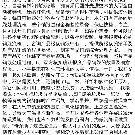
心，自建有封闭销毁场地，拥有采用国外先进技术的大型全自
动破碎机，压缩打包机，配备专门的押运车辆，可提供装运服
务，每日可销毁处理各种介质材料吨以上。本公司有严格的销
毁处理流程，整个销毁过程全程监控录像，保证快捷，专注。
且可以开具销毁业务的正规销毁证明，如客户需要，还可以提
供整个销毁过程的录像资料，以备存档查验。销毁报废中心的
销毁流程：、咨询产品报废销毁中心。、提供所报废的清单及
对产品销毁的程度要求。、制定产品销毁综合处理方案。、报
废产品安全转移至产品销毁现场。、全程监督录像、照片产品
销毁处理过程。6、双方核实确认报废产品销毁的数量及满意
程度。、小事换来有利生态环境的大事，值得。于是，我和父
亲一起劝说母亲。父亲先开口：“纸箱和泡沫塑料在制作过程
中，不仅需要人力，还消耗了电、水、纤维和多种化工原料。
将它们回收利用，既减少资源浪费，又减轻环境污染”。我接
着说：“在实行垃圾分类收集前，填埋场的垃圾中，纸类、食
物等有机物被降解时产生沼气，学名甲烷。甲烷是一种温室气
体，在大气中聚集的热量是二氧化碳的倍。正是这些温室气
体，导致大气温度不断升高。当前国家各行各业都在采取减污
降碳措施。我们也应在力所能及的范围内，为减污降碳做贡
献。”母亲听了这些道理后，也认可了我们的观点。为使废品
储存尽量少占小棚空间，我和爱人在墙壁上架设了两层木板，