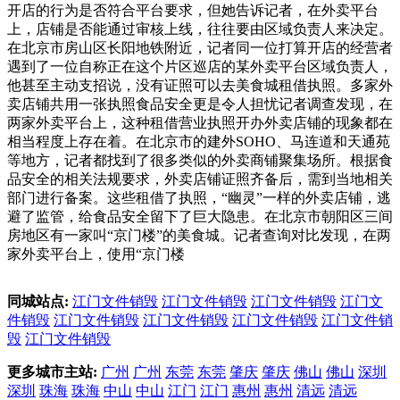
开店的行为是否符合平台要求，但她告诉记者，在外卖平台
上，店铺是否能通过审核上线，往往要由区域负责人来决定。
在北京市房山区长阳地铁附近，记者同一位打算开店的经营者
遇到了一位自称正在这个片区巡店的某外卖平台区域负责人，
他甚至主动支招说，没有证照可以去美食城租借执照。多家外
卖店铺共用一张执照食品安全更是令人担忧记者调查发现，在
两家外卖平台上，这种租借营业执照开办外卖店铺的现象都在
相当程度上存在着。在北京市的建外SOHO、马连道和天通苑
等地方，记者都找到了很多类似的外卖商铺聚集场所。根据食
品安全的相关法规要求，外卖店铺证照齐备后，需到当地相关
部门进行备案。这些租借了执照，“幽灵”一样的外卖店铺，逃
避了监管，给食品安全留下了巨大隐患。在北京市朝阳区三间
房地区有一家叫“京门楼”的美食城。记者查询对比发现，在两
家外卖平台上，使用“京门楼
同城站点:
江门文件销毁
江门文件销毁
江门文件销毁
江门文
件销毁
江门文件销毁
江门文件销毁
江门文件销毁
江门文件销
毁
江门文件销毁
更多城市主站:
广州
广州
东莞
东莞
肇庆
肇庆
佛山
佛山
深圳
深圳
珠海
珠海
中山
中山
江门
江门
惠州
惠州
清远
清远