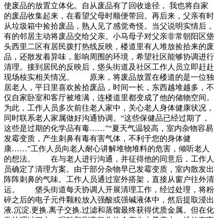
使废品的放置立体化。自从废品有了回收途径， 我也将自家
的废品收集起来，在看望父母时顺便带回。再后来，父亲有时
从垃圾箱中捡拾废品，熟人见了感觉奇怪。当父说明实情后，
有的邻居主动将废品交给父亲。小马母子对父亲非常朝阳区垡
头西里二区有居民拨打热线反映，楼道里有人堆放捡拾来的废
品，还散发着异味，影响周围的环境，希望社区能够协调进行
清理。接到居民的反映后，垡头街道及社区工作人员立即赶赴
现场核实相关情况。 原来，将废品放置在楼道的是一位独
居老人，平日里喜欢捡拾废品，时间一长，东西越堆越多，不
仅自家卧室和客厅被堆满，连楼道里都变成了他的储物空间。
为此，工作人员多次前往老人家中，关心老人身体健康状况，
同时联系老人家属做好沟通协调。“这些保健品已经过期了，
这些是过期的化学品有毒……”“夏天气温较高，室内杂物容易
发霉变质，产生刺鼻有毒有害气体，不利于您的身体健
康……”工作人员向老人耐心讲解堆物堆料的危害，倾听老人
的想法。 在与老人进行沟通，并征得他的同意后，工作人
员确定了清理方案。由于部分杂物早已发霉变质，室内散发出
阵阵刺鼻的气味。工作人员通过室外搭架，直接从窗户往外清
运。 垡头街道每天协调人开展清理工作，经过处理，将粉
碎之后的电子元件颗粒放入强酸或强碱液体中，然后提取浸出
液.沉淀.更换.离子交换.过滤和蒸馏最终获得优质金属。但在化