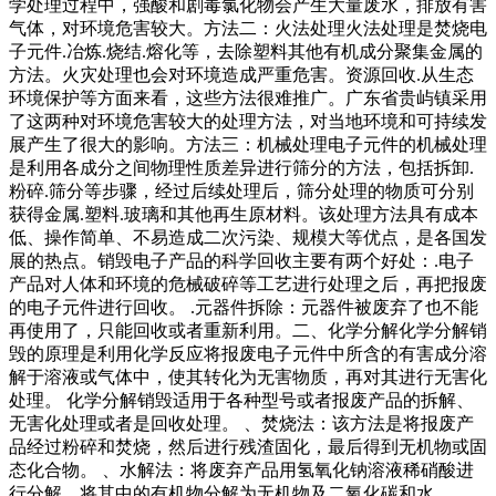
学处理过程中，强酸和剧毒氯化物会产生大量废水，排放有害
气体，对环境危害较大。方法二：火法处理火法处理是焚烧电
子元件.冶炼.烧结.熔化等，去除塑料其他有机成分聚集金属的
方法。火灾处理也会对环境造成严重危害。资源回收.从生态
环境保护等方面来看，这些方法很难推广。广东省贵屿镇采用
了这两种对环境危害较大的处理方法，对当地环境和可持续发
展产生了很大的影响。方法三：机械处理电子元件的机械处理
是利用各成分之间物理性质差异进行筛分的方法，包括拆卸.
粉碎.筛分等步骤，经过后续处理后，筛分处理的物质可分别
获得金属.塑料.玻璃和其他再生原材料。该处理方法具有成本
低、操作简单、不易造成二次污染、规模大等优点，是各国发
展的热点。销毁电子产品的科学回收主要有两个好处：.电子
产品对人体和环境的危械破碎等工艺进行处理之后，再把报废
的电子元件进行回收。 .元器件拆除：元器件被废弃了也不能
再使用了，只能回收或者重新利用。二、化学分解化学分解销
毁的原理是利用化学反应将报废电子元件中所含的有害成分溶
解于溶液或气体中，使其转化为无害物质，再对其进行无害化
处理。 化学分解销毁适用于各种型号或者报废产品的拆解、
无害化处理或者是回收处理。 、焚烧法：该方法是将报废产
品经过粉碎和焚烧，然后进行残渣固化，最后得到无机物或固
态化合物。 、水解法：将废弃产品用氢氧化钠溶液稀硝酸进
行分解，将其中的有机物分解为无机物及二氧化碳和水。 、