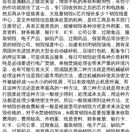
会在金属触点上镀层黄金，增加手机的寿命和耐用性，有些小
的作坊就抓住了这一点，专门回收拆卸之后的芯片和电路板，
然后再从中提炼黄金。大批量销毁ic芯片报价多少？销毁报废
中心，是文件销毁信息载体处置的机构，是经工商及有关部门
注册登记，具有正规资质的，能够销毁各种涉密文件档案、纸
质资料、财务账册、银行卡、IC卡、公司公章、过期食品、服
装销毁、电子产品、缺陷产品、过期药品、假冒商品等涉密介
质的销毁公司。销毁报废中心，自建有封闭销毁场地，拥有采
用国外先进技术的大型全自动破碎机，压缩打包机，配备专门
的押运车辆，可提供装运服务，每日可销毁处理各种介质材料
吨是必须要进行电厂焚烧。单独焚烧处理会带来严重的环境污
染，会有可能引发火灾，照成隐患第二种方法就是用机械破碎
处理这种方法是我们最常用的方法，通过机械粉碎使其涉密文
件被破碎成~cm大小的碎纸屑，可以有效地防止机密外漏。而
且这种方法还是效率最高的一种方法。第三种方法就是用水进
行脱浆处理这种方法一般很少用到，处理成本太高，用这种方
法都是处理少量绝密文件的。所以一般很难用到这种方法。文
件销毁价格收费标准一般是根据贵司的销毁方式要求来决定销
毁价格的，对于&焚烧销毁&，&熔浆销毁&是要按重量来收取
费用的，费用较高。件档案、纸质资料、财务账册、银行卡、
IC卡、公司公章、过期食品、服装销毁、电子产品、缺陷产
品、过期药品、假冒商品等涉密介质的销毁公司。销毁报废中