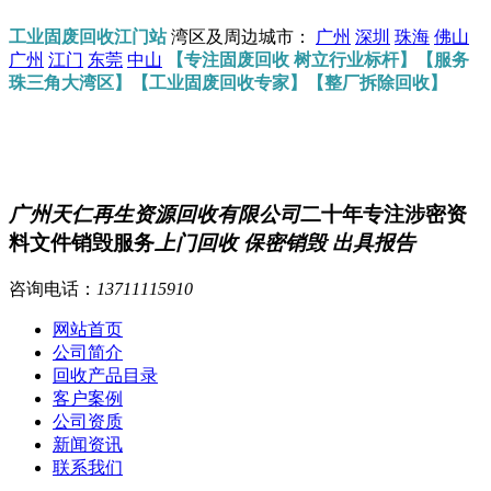
工业固废回收江门站
湾区及周边城市：
广州
深圳
珠海
佛山
广州
江门
东莞
中山
【专注固废回收 树立行业标杆】【服务
珠三角大湾区】【工业固废回收专家】【整厂拆除回收】
广州天仁再生资源回收有限公司
二十年专注涉密资
料文件销毁服务
上门回收 保密销毁 出具报告
咨询电话：
13711115910
网站首页
公司简介
回收产品目录
客户案例
公司资质
新闻资讯
联系我们