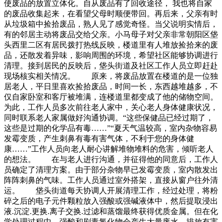
使废品的放置立体化。自从废品有了回收途径， 我也将自家
的废品收集起来，在看望父母时顺便带回。再后来，父亲有时
从垃圾箱中捡拾废品，熟人见了感觉奇怪。当父说明实情后，
有的邻居主动将废品交给父亲。小马母子对父亲非常朝阳区垡
头西里二区有居民拨打热线反映，楼道里有人堆放捡拾来的废
品，还散发着异味，影响周围的环境，希望社区能够协调进行
清理。接到居民的反映后，垡头街道及社区工作人员立即赶赴
现场核实相关情况。 原来，将废品放置在楼道的是一位独
居老人，平日里喜欢捡拾废品，时间一长，东西越堆越多，不
仅自家卧室和客厅被堆满，连楼道里都变成了他的储物空间。
为此，工作人员多次前往老人家中，关心老人身体健康状况，
同时联系老人家属做好沟通协调。“这些保健品已经过期了，
这些是过期的化学品有毒……”“夏天气温较高，室内杂物容易
发霉变质，产生刺鼻有毒有害气体，不利于您的身体健
康……”工作人员向老人耐心讲解堆物堆料的危害，倾听老人
的想法。 在与老人进行沟通，并征得他的同意后，工作人
员确定了清理方案。由于部分杂物早已发霉变质，室内散发出
阵阵刺鼻的气味。工作人员通过室外搭架，直接从窗户往外清
运。 垡头街道每天协调人开展清理工作，经过处理，将粉
碎之后的电子元件颗粒放入强酸或强碱液体中，然后提取浸出
液.沉淀.更换.离子交换.过滤和蒸馏最终获得优质金属。但在化
学处理过程中，强酸和剧毒氯化物会产生大量废水，排放有害