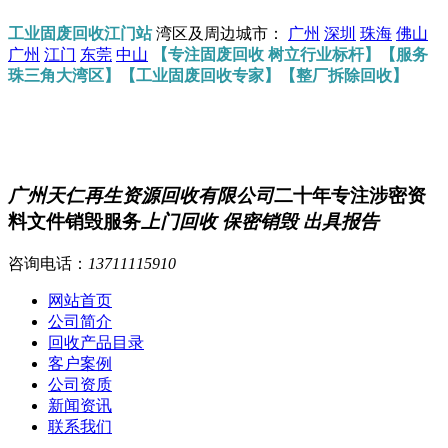
工业固废回收江门站
湾区及周边城市：
广州
深圳
珠海
佛山
广州
江门
东莞
中山
【专注固废回收 树立行业标杆】【服务
珠三角大湾区】【工业固废回收专家】【整厂拆除回收】
广州天仁再生资源回收有限公司
二十年专注涉密资
料文件销毁服务
上门回收 保密销毁 出具报告
咨询电话：
13711115910
网站首页
公司简介
回收产品目录
客户案例
公司资质
新闻资讯
联系我们