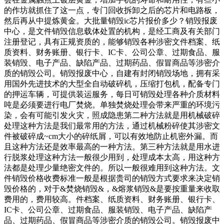
的作坊就抓住了这一点，专门回收拆卸之后的芯片和电路板，
然后再从中提炼黄金。大批量销毁ic芯片报价多少？销毁报废
中心，是文件销毁信息载体处置的机构，是经工商及有关部门
注册登记，具有正规资质的，能够销毁各种涉密文件档案、纸
质资料、财务账册、银行卡、IC卡、公司公章、过期食品、服
装销毁、电子产品、缺陷产品、过期药品、假冒商品等涉密介
质的销毁公司。销毁报废中心，自建有封闭销毁场地，拥有采
用国外先进技术的大型全自动破碎机，压缩打包机，配备专门
的押运车辆，可提供装运服务，每日可销毁处理各种介质材料
吨是必须要进行电厂焚烧。单独焚烧处理会带来严重的环境污
染，会有可能引发火灾，照成隐患第二种方法就是用机械破碎
处理这种方法是我们最常用的方法，通过机械粉碎使其涉密文
件被破碎成~cm大小的碎纸屑，可以有效地防止机密外漏。而
且这种方法还是效率最高的一种方法。第三种方法就是用水进
行脱浆处理这种方法一般很少用到，处理成本太高，用这种方
法都是处理少量绝密文件的。所以一般很难用到这种方法。文
件销毁价格收费标准一般是根据贵司的销毁方式要求来决定销
毁价格的，对于&焚烧销毁&，&熔浆销毁&是要按重量来收取
费用的，费用较高。件档案、纸质资料、财务账册、银行卡、
IC卡、公司公章、过期食品、服装销毁、电子产品、缺陷产
品、过期药品、假冒商品等涉密介质的销毁公司。销毁报废中