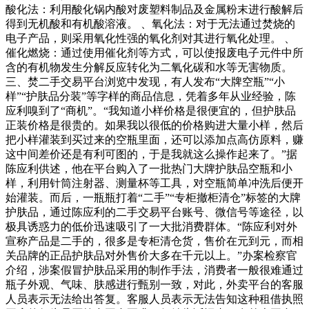
酸化法：利用酸化锅内酸对废塑料制品及金属粉末进行酸解后
得到无机酸和有机酸溶液。 、氧化法：对于无法通过焚烧的
电子产品，则采用氧化性强的氧化剂对其进行氧化处理。 、
催化燃烧：通过使用催化剂等方式，可以使报废电子元件中所
含的有机物发生分解反应转化为二氧化碳和水等无害物质。
三、焚二手交易平台浏览中发现，有人发布“大牌空瓶”“小
样”“护肤品分装”等字样的商品信息，凭着多年从业经验，陈
应利嗅到了“商机”。“我知道小样价格是很便宜的，但护肤品
正装价格是很贵的。如果我以很低的价格购进大量小样，然后
把小样灌装到买过来的空瓶里面，还可以添加点高仿原料，赚
这中间差价还是有利可图的，于是我就这么操作起来了。”据
陈应利供述，他在平台购入了一批热门大牌护肤品空瓶和小
样，利用针筒注射器、测量杯等工具，对空瓶简单冲洗后便开
始灌装。而后，一瓶瓶打着“二手”“专柜撤柜清仓”标签的大牌
护肤品，通过陈应利的二手交易平台账号、微信号等途径，以
极具诱惑力的低价迅速吸引了一大批消费群体。“陈应利对外
宣称产品是二手的，很多是专柜清仓货，售价在元到元，而相
关品牌的正品护肤品对外售价大多在千元以上。”办案检察官
介绍，涉案假冒护肤品采用的制作手法，消费者一般很难通过
瓶子外观、气味、肤感进行甄别一致，对此，外卖平台的客服
人员表示无法给出答复。客服人员表示无法告知这种租借执照