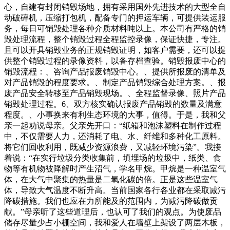
心，自建有封闭销毁场地，拥有采用国外先进技术的大型全自
动破碎机，压缩打包机，配备专门的押运车辆，可提供装运服
务，每日可销毁处理各种介质材料吨以上。本公司有严格的销
毁处理流程，整个销毁过程全程监控录像，保证快捷，专注。
且可以开具销毁业务的正规销毁证明，如客户需要，还可以提
供整个销毁过程的录像资料，以备存档查验。销毁报废中心的
销毁流程：、咨询产品报废销毁中心。、提供所报废的清单及
对产品销毁的程度要求。、制定产品销毁综合处理方案。、报
废产品安全转移至产品销毁现场。、全程监督录像、照片产品
销毁处理过程。6、双方核实确认报废产品销毁的数量及满意
程度。、小事换来有利生态环境的大事，值得。于是，我和父
亲一起劝说母亲。父亲先开口：“纸箱和泡沫塑料在制作过程
中，不仅需要人力，还消耗了电、水、纤维和多种化工原料。
将它们回收利用，既减少资源浪费，又减轻环境污染”。我接
着说：“在实行垃圾分类收集前，填埋场的垃圾中，纸类、食
物等有机物被降解时产生沼气，学名甲烷。甲烷是一种温室气
体，在大气中聚集的热量是二氧化碳的倍。正是这些温室气
体，导致大气温度不断升高。当前国家各行各业都在采取减污
降碳措施。我们也应在力所能及的范围内，为减污降碳做贡
献。”母亲听了这些道理后，也认可了我们的观点。为使废品
储存尽量少占小棚空间，我和爱人在墙壁上架设了两层木板，