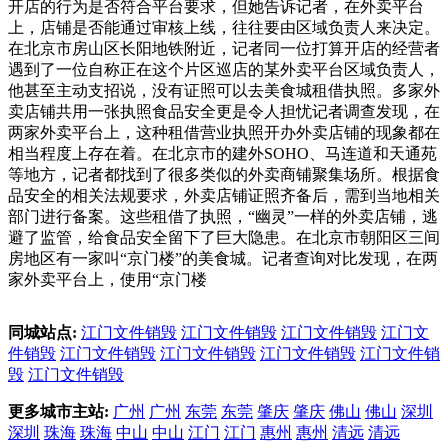
开店的行为是否符合平台要求，但她告诉记者，在外卖平台
上，店铺是否能通过审核上线，往往要由区域负责人来决定。
在北京市房山区长阳地铁附近，记者同一位打算开店的经营者
遇到了一位自称正在这个片区巡店的某外卖平台区域负责人，
他甚至主动支招说，没有证照可以去美食城租借执照。多家外
卖店铺共用一张执照食品安全更是令人担忧记者调查发现，在
两家外卖平台上，这种租借营业执照开办外卖店铺的现象都在
相当程度上存在着。在北京市的建外SOHO、马连道和天通苑
等地方，记者都找到了很多类似的外卖商铺聚集场所。根据食
品安全的相关法规要求，外卖店铺证照齐备后，需到当地相关
部门进行备案。这些租借了执照，“幽灵”一样的外卖店铺，逃
避了监管，给食品安全留下了巨大隐患。在北京市朝阳区三间
房地区有一家叫“京门楼”的美食城。记者查询对比发现，在两
家外卖平台上，使用“京门楼
同城站点:
江门文件销毁
江门文件销毁
江门文件销毁
江门文
件销毁
江门文件销毁
江门文件销毁
江门文件销毁
江门文件销
毁
江门文件销毁
更多城市主站:
广州
广州
东莞
东莞
肇庆
肇庆
佛山
佛山
深圳
深圳
珠海
珠海
中山
中山
江门
江门
惠州
惠州
清远
清远