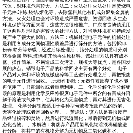
气体，对环境危害较大。方法二：火法处理火法处理是焚烧电
子元件.冶炼.烧结.熔化等，去除塑料其他有机成分聚集金属的
方法。火灾处理也会对环境造成严重危害。资源回收.从生态
环境保护等方面来看，这些方法很难推广。广东省贵屿镇采用
了这两种对环境危害较大的处理方法，对当地环境和可持续发
展产生了很大的影响。方法三：机械处理电子元件的机械处理
是利用各成分之间物理性质差异进行筛分的方法，包括拆卸.
粉碎.筛分等步骤，经过后续处理后，筛分处理的物质可分别
获得金属.塑料.玻璃和其他再生原材料。该处理方法具有成本
低、操作简单、不易造成二次污染、规模大等优点，是各国发
展的热点。销毁电子产品的科学回收主要有两个好处：.电子
产品对人体和环境的危械破碎等工艺进行处理之后，再把报废
的电子元件进行回收。 .元器件拆除：元器件被废弃了也不能
再使用了，只能回收或者重新利用。二、化学分解化学分解销
毁的原理是利用化学反应将报废电子元件中所含的有害成分溶
解于溶液或气体中，使其转化为无害物质，再对其进行无害化
处理。 化学分解销毁适用于各种型号或者报废产品的拆解、
无害化处理或者是回收处理。 、焚烧法：该方法是将报废产
品经过粉碎和焚烧，然后进行残渣固化，最后得到无机物或固
态化合物。 、水解法：将废弃产品用氢氧化钠溶液稀硝酸进
行分解，将其中的有机物分解为无机物及二氧化碳和水。 、