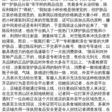
样”“护肤品分装”等字样的商品信息，凭着多年从业经验，陈
应利嗅到了“商机”。“我知道小样价格是很便宜的，但护肤品
正装价格是很贵的。如果我以很低的价格购进大量小样，然后
把小样灌装到买过来的空瓶里面，还可以添加点高仿原料，赚
这中间差价还是有利可图的，于是我就这么操作起来了。”据
陈应利供述，他在平台购入了一批热门大牌护肤品空瓶和小
样，利用针筒注射器、测量杯等工具，对空瓶简单冲洗后便开
始灌装。而后，一瓶瓶打着“二手”“专柜撤柜清仓”标签的大牌
护肤品，通过陈应利的二手交易平台账号、微信号等途径，以
极具诱惑力的低价迅速吸引了一大批消费群体。“陈应利对外
宣称产品是二手的，很多是专柜清仓货，售价在元到元，而相
关品牌的正品护肤品对外售价大多在千元以上。”办案检察官
介绍，涉案假冒护肤品采用的制作手法，消费者一般很难通过
瓶子外观、气味、肤感进行甄别一致，对此，外卖平台的客服
人员表示无法给出答复。客服人员表示无法告知这种租借执照
开店的行为是否符合平台要求，但她告诉记者，在外卖平台
上，店铺是否能通过审核上线，往往要由区域负责人来决定。
在北京市房山区长阳地铁附近，记者同一位打算开店的经营者
遇到了一位自称正在这个片区巡店的某外卖平台区域负责人，
他甚至主动支招说，没有证照可以去美食城租借执照。多家外
卖店铺共用一张执照食品安全更是令人担忧记者调查发现，在