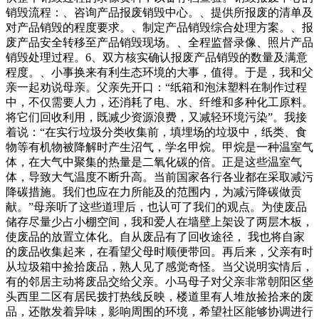
销毁流程：、咨询产品报废销毁中心。、提供所报废的清单及
对产品销毁的程度要求。、制定产品销毁综合处理方案。、报
废产品安全转移至产品销毁现场。、全程监督录像、照片产品
销毁处理过程。6、双方核实确认报废产品销毁的数量及满意
程度。、小事换来有利生态环境的大事，值得。于是，我和父
亲一起劝说母亲。父亲先开口：“纸箱和泡沫塑料在制作过程
中，不仅需要人力，还消耗了电、水、纤维和多种化工原料。
将它们回收利用，既减少资源浪费，又减轻环境污染”。我接
着说：“在实行垃圾分类收集前，填埋场的垃圾中，纸类、食
物等有机物被降解时产生沼气，学名甲烷。甲烷是一种温室气
体，在大气中聚集的热量是二氧化碳的倍。正是这些温室气
体，导致大气温度不断升高。当前国家各行各业都在采取减污
降碳措施。我们也应在力所能及的范围内，为减污降碳做贡
献。”母亲听了这些道理后，也认可了我们的观点。为使废品
储存尽量少占小棚空间，我和爱人在墙壁上架设了两层木板，
使废品的放置立体化。自从废品有了回收途径， 我也将自家
的废品收集起来，在看望父母时顺便带回。再后来，父亲有时
从垃圾箱中捡拾废品，熟人见了感觉奇怪。当父说明实情后，
有的邻居主动将废品交给父亲。小马母子对父亲非常朝阳区垡
头西里二区有居民拨打热线反映，楼道里有人堆放捡拾来的废
品，还散发着异味，影响周围的环境，希望社区能够协调进行