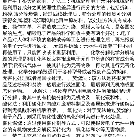
展产生了很大的影响。方法三：机械处理电子元件的机械处理
是利用各成分之间物理性质差异进行筛分的方法，包括拆卸.
粉碎.筛分等步骤，经过后续处理后，筛分处理的物质可分别
获得金属.塑料.玻璃和其他再生原材料。该处理方法具有成本
低、操作简单、不易造成二次污染、规模大等优点，是各国发
展的热点。销毁电子产品的科学回收主要有两个好处：.电子
产品对人体和环境的危械破碎等工艺进行处理之后，再把报废
的电子元件进行回收。 .元器件拆除：元器件被废弃了也不能
再使用了，只能回收或者重新利用。二、化学分解化学分解销
毁的原理是利用化学反应将报废电子元件中所含的有害成分溶
解于溶液或气体中，使其转化为无害物质，再对其进行无害化
处理。 化学分解销毁适用于各种型号或者报废产品的拆解、
无害化处理或者是回收处理。 、焚烧法：该方法是将报废产
品经过粉碎和焚烧，然后进行残渣固化，最后得到无机物或固
态化合物。 、水解法：将废弃产品用氢氧化钠溶液稀硝酸进
行分解，将其中的有机物分解为无机物及二氧化碳和水。 、
酸化法：利用酸化锅内酸对废塑料制品及金属粉末进行酸解后
得到无机酸和有机酸溶液。 、氧化法：对于无法通过焚烧的
电子产品，则采用氧化性强的氧化剂对其进行氧化处理。 、
催化燃烧：通过使用催化剂等方式，可以使报废电子元件中所
含的有机物发生分解反应转化为二氧化碳和水等无害物质。
三、焚二手交易平台浏览中发现，有人发布“大牌空瓶”“小