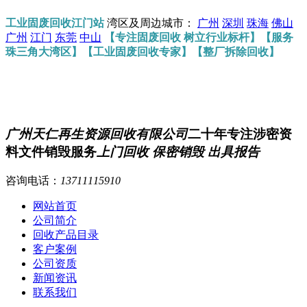
工业固废回收江门站
湾区及周边城市：
广州
深圳
珠海
佛山
广州
江门
东莞
中山
【专注固废回收 树立行业标杆】【服务
珠三角大湾区】【工业固废回收专家】【整厂拆除回收】
广州天仁再生资源回收有限公司
二十年专注涉密资
料文件销毁服务
上门回收 保密销毁 出具报告
咨询电话：
13711115910
网站首页
公司简介
回收产品目录
客户案例
公司资质
新闻资讯
联系我们