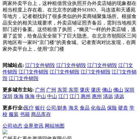
两家外卖平台上，这种租借营业执照开办外卖店铺的现象都在
相当程度上存在着。在北京市的建外SOHO、马连道和天通苑
等地方，记者都找到了很多类似的外卖商铺聚集场所。根据食
品安全的相关法规要求，外卖店铺证照齐备后，需到当地相关
部门进行备案。这些租借了执照，“幽灵”一样的外卖店铺，逃
避了监管，给食品安全留下了巨大隐患。在北京市朝阳区三间
房地区有一家叫“京门楼”的美食城。记者查询对比发现，在两
家外卖平台上，使用“京门楼
同城站点:
江门文件销毁
江门文件销毁
江门文件销毁
江门文
件销毁
江门文件销毁
江门文件销毁
江门文件销毁
江门文件销
毁
江门文件销毁
更多城市主站:
广州
广州
东莞
东莞
肇庆
肇庆
佛山
佛山
深圳
深圳
珠海
珠海
中山
中山
江门
江门
惠州
惠州
清远
清远
更多行业:
医疗
银行
公司/财务
海关
食品
化妆品
保险
硬盘
学
校
服装
书籍
商品库存
公司动态
业界资讯
网站地图
广州天仁再生资源回收有限公司