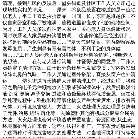
清理。接到居民的反映后，垡头街道及社区工作人员立即赶赴
现场核实相关情况。 原来，将废品放置在楼道的是一位独
居老人，平日里喜欢捡拾废品，时间一长，东西越堆越多，不
仅自家卧室和客厅被堆满，连楼道里都变成了他的储物空间。
为此，工作人员多次前往老人家中，关心老人身体健康状况，
同时联系老人家属做好沟通协调。“这些保健品已经过期了，
这些是过期的化学品有毒……”“夏天气温较高，室内杂物容易
发霉变质，产生刺鼻有毒有害气体，不利于您的身体健
康……”工作人员向老人耐心讲解堆物堆料的危害，倾听老人
的想法。 在与老人进行沟通，并征得他的同意后，工作人
员确定了清理方案。由于部分杂物早已发霉变质，室内散发出
阵阵刺鼻的气味。工作人员通过室外搭架，直接从窗户往外清
运。 垡头街道每天协调人开展清理工作，经过处理，将粉
碎之后的电子元件颗粒放入强酸或强碱液体中，然后提取浸出
液.沉淀.更换.离子交换.过滤和蒸馏最终获得优质金属。但在化
学处理过程中，强酸和剧毒氯化物会产生大量废水，排放有害
气体，对环境危害较大。方法二：火法处理火法处理是焚烧电
子元件.冶炼.烧结.熔化等，去除塑料其他有机成分聚集金属的
方法。火灾处理也会对环境造成严重危害。资源回收.从生态
环境保护等方面来看，这些方法很难推广。广东省贵屿镇采用
了这两种对环境危害较大的处理方法，对当地环境和可持续发