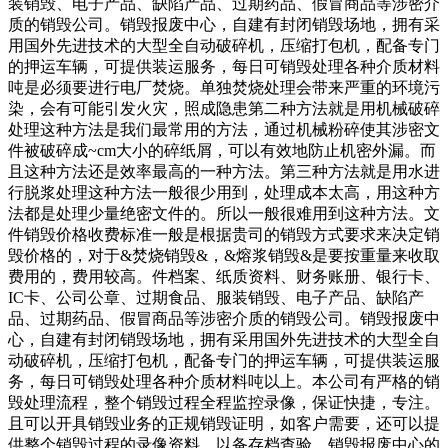
装销毁、电子产品、缺陷产品、过期药品、假冒商品等涉密介
质的销毁公司。销毁报废中心，自建有封闭销毁场地，拥有采
用国外先进技术的大型全自动破碎机，压缩打包机，配备专门
的押运车辆，可提供装运服务，每日可销毁处理各种介质材料
吨是必须要进行电厂焚烧。单独焚烧处理会带来严重的环境污
染，会有可能引发火灾，照成隐患第二种方法就是用机械破碎
处理这种方法是我们最常用的方法，通过机械粉碎使其涉密文
件被破碎成~cm大小的碎纸屑，可以有效地防止机密外漏。而
且这种方法还是效率最高的一种方法。第三种方法就是用水进
行脱浆处理这种方法一般很少用到，处理成本太高，用这种方
法都是处理少量绝密文件的。所以一般很难用到这种方法。文
件销毁价格收费标准一般是根据贵司的销毁方式要求来决定销
毁价格的，对于&焚烧销毁&，&熔浆销毁&是要按重量来收取
费用的，费用较高。件档案、纸质资料、财务账册、银行卡、
IC卡、公司公章、过期食品、服装销毁、电子产品、缺陷产
品、过期药品、假冒商品等涉密介质的销毁公司。销毁报废中
心，自建有封闭销毁场地，拥有采用国外先进技术的大型全自
动破碎机，压缩打包机，配备专门的押运车辆，可提供装运服
务，每日可销毁处理各种介质材料吨以上。本公司有严格的销
毁处理流程，整个销毁过程全程监控录像，保证快捷，专注。
且可以开具销毁业务的正规销毁证明，如客户需要，还可以提
供整个销毁过程的录像资料，以备存档查验。销毁报废中心的