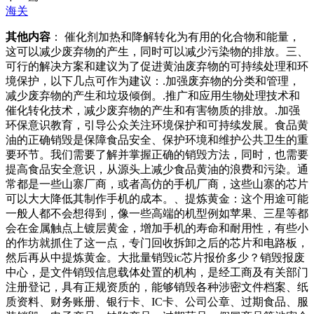
海关
其他内容
： 催化剂加热和降解转化为有用的化合物和能量，
这可以减少废弃物的产生，同时可以减少污染物的排放。三、
可行的解决方案和建议为了促进黄油废弃物的可持续处理和环
境保护，以下几点可作为建议：.加强废弃物的分类和管理，
减少废弃物的产生和垃圾倾倒。.推广和应用生物处理技术和
催化转化技术，减少废弃物的产生和有害物质的排放。.加强
环保意识教育，引导公众关注环境保护和可持续发展。食品黄
油的正确销毁是保障食品安全、保护环境和维护公共卫生的重
要环节。我们需要了解并掌握正确的销毁方法，同时，也需要
提高食品安全意识，从源头上减少食品黄油的浪费和污染。通
常都是一些山寨厂商，或者高仿的手机厂商，这些山寨的芯片
可以大大降低其制作手机的成本。、提炼黄金：这个用途可能
一般人都不会想得到，像一些高端的机型例如苹果、三星等都
会在金属触点上镀层黄金，增加手机的寿命和耐用性，有些小
的作坊就抓住了这一点，专门回收拆卸之后的芯片和电路板，
然后再从中提炼黄金。大批量销毁ic芯片报价多少？销毁报废
中心，是文件销毁信息载体处置的机构，是经工商及有关部门
注册登记，具有正规资质的，能够销毁各种涉密文件档案、纸
质资料、财务账册、银行卡、IC卡、公司公章、过期食品、服