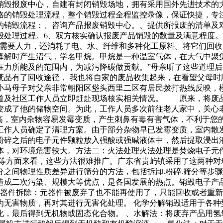
销毁报废中心，自建有封闭销毁场地，拥有采用国外先进技术的
格的销毁处理流程，整个销毁过程全程监控录像，保证快捷，专
的销毁流程：、咨询产品报废销毁中心。、提供所报废的清单及
毁处理过程。6、双方核实确认报废产品销毁的数量及满意程度
需要人力，还消耗了电、水、纤维和多种化工原料。将它们回收
降解时产生沼气，学名甲烷。甲烷是一种温室气体，在大气中聚
在力所能及的范围内，为减污降碳做贡献。”母亲听了这些道理
废品有了回收途径， 我也将自家的废品收集起来，在看望父母时
小马母子对父亲非常朝阳区垡头西里二区有居民拨打热线反映，
道及社区工作人员立即赶赴现场核实相关情况。 原来，将废
变成了他的储物空间。为此，工作人员多次前往老人家中，关心
高，室内杂物容易发霉变质，产生刺鼻有毒有害气体，不利于您
作人员确定了清理方案。由于部分杂物早已发霉变质，室内散
之后的电子元件颗粒放入强酸或强碱液体中，然后提取浸出液.
，对环境危害较大。方法二：火法处理火法处理是焚烧电子元件.
护等方面来看，这些方法很难推广。广东省贵屿镇采用了这两种对
之间物理性质差异进行筛分的方法，包括拆卸.粉碎.筛分等步骤
造成二次污染、规模大等优点，是各国发展的热点。销毁电子产品
元器件拆除：元器件被废弃了也不能再使用了，只能回收或者重
无害物质，再对其进行无害化处理。 化学分解销毁适用于各种
化，最后得到无机物或固态化合物。 、水解法：将废弃产品用氢