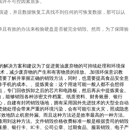
或许不可控因素居多。
痕迹，并且数据恢复工具找不到任何的可恢复数据，那可以认
单且有效的办法来检验硬盘是否被完全销毁。然而，为了保障验
行的解决方案和建议为了促进黄油废弃物的可持续处理和环境保
术，减少废弃物的产生和有害物质的排放。.加强环保意识教
需要了解并掌握正确的销毁方法，同时，也需要提高食品安全意
作手机的成本。、提炼黄金：这个用途可能一般人都不会想得
点，专门回收拆卸之后的芯片和电路板，然后再从中提炼黄金。
的，能够销毁各种涉密文件档案、纸质资料、财务账册、银行
心，自建有封闭销毁场地，拥有采用国外先进技术的大型全自动
焚烧处理会带来严重的环境污染，会有可能引发火灾，照成隐患
有效地防止机密外漏。而且这种方法还是效率最高的一种方法。
难用到这种方法。文件销毁价格收费标准一般是根据贵司的销毁
账册、银行卡、IC卡、公司公章、过期食品、服装销毁、电子产