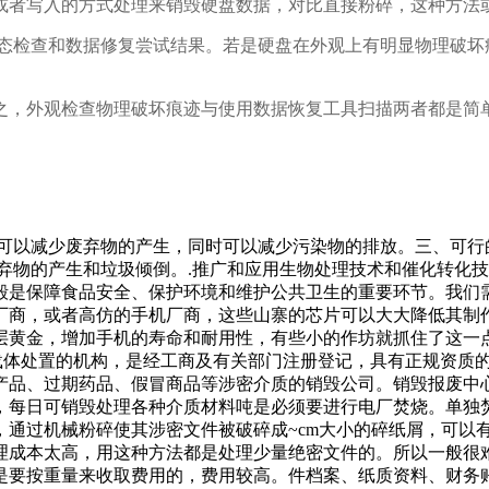
或者写入的方式处理来销毁硬盘数据，对比直接粉碎，这种方法
状态检查和数据修复尝试结果。若是硬盘在外观上有明显物理破坏
之，外观检查物理破坏痕迹与使用数据恢复工具扫描两者都是简
这可以减少废弃物的产生，同时可以减少污染物的排放。三、可
弃物的产生和垃圾倾倒。.推广和应用生物处理技术和催化转化技
毁是保障食品安全、保护环境和维护公共卫生的重要环节。我们
厂商，或者高仿的手机厂商，这些山寨的芯片可以大大降低其制
层黄金，增加手机的寿命和耐用性，有些小的作坊就抓住了这一
息载体处置的机构，是经工商及有关部门注册登记，具有正规资质
陷产品、过期药品、假冒商品等涉密介质的销毁公司。销毁报废中
，每日可销毁处理各种介质材料吨是必须要进行电厂焚烧。单独
，通过机械粉碎使其涉密文件被破碎成~cm大小的碎纸屑，可以
理成本太高，用这种方法都是处理少量绝密文件的。所以一般很
是要按重量来收取费用的，费用较高。件档案、纸质资料、财务