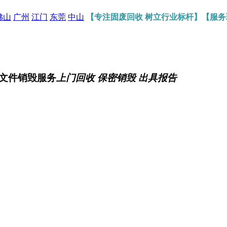
佛山
广州
江门
东莞
中山
【专注固废回收 树立行业标杆】【服
文件销毁服务
上门回收 保密销毁 出具报告