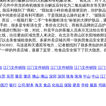
属粉末进行酸解后得到无机酸和有机酸溶液。 、氧化法：对于
电子元件中所含的有机物发生分解反应转化为二氧化碳和水等无害
验，陈应利嗅到了“商机”。“我知道小样价格是很便宜的，但护
这中间差价还是有利可图的，于是我就这么操作起来了。”据陈
而后，一瓶瓶打着“二手”“专柜撤柜清仓”标签的大牌护肤品，
二手的，很多是专柜清仓货，售价在元到元，而相关品牌的正品护
肤感进行甄别一致，对此，外卖平台的客服人员表示无法给出答
上线，往往要由区域负责人来决定。在北京市房山区长阳地铁附
可以去美食城租借执照。多家外卖店铺共用一张执照食品安全更
外SOHO、马连道和天通苑等地方，记者都找到了很多类似的外
”一样的外卖店铺，逃避了监管，给食品安全留下了巨大隐患。在
毁
江门文件销毁
江门文件销毁
江门文件销毁
江门文件销毁
江门
东莞
东莞
肇庆
肇庆
佛山
佛山
深圳
深圳
珠海
珠海
中山
中山
江
:
医疗
银行
公司/财务
海关
食品
化妆品
保险
硬盘
学校
服装
书籍