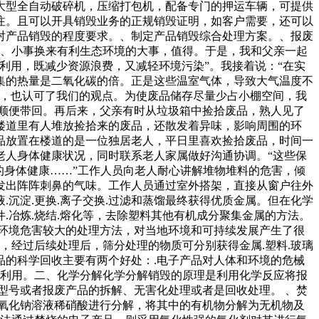
大型全自动破碎机，压缩打包机，配备专门的押运车辆，可提供
注。且可以开具销毁业务的正规销毁证明，如客户需要，还可以
对产品销毁的程度要求。、制定产品销毁综合处理方案。、报废
。、小事换来有利生态环境的大事，值得。于是，我和父亲一起
利用，既减少资源浪费，又减轻环境污染”。我接着说：“在实
集的热量是二氧化碳的倍。正是这些温室气体，导致大气温度不
后，也认可了我们的观点。为使废品储存尽量少占小棚空间，我
顺便带回。再后来，父亲有时从垃圾箱中捡拾废品，熟人见了
楼道里有人堆放捡拾来的废品，还散发着异味，影响周围的环
品放置在楼道的是一位独居老人，平日里喜欢捡拾废品，时间一
老人身体健康状况，同时联系老人家属做好沟通协调。“这些保
的身体健康……”工作人员向老人耐心讲解堆物堆料的危害，倾
发出阵阵刺鼻的气味。工作人员通过室外搭架，直接从窗户往外
沉淀.更换.离子交换.过滤和蒸馏最终获得优质金属。但在化学
冶炼.烧结.熔化等，去除塑料其他有机成分聚集金属的方法。
环境危害较大的处理方法，对当地环境和可持续发展产生了很
，经过后续处理后，筛分处理的物质可分别获得金属.塑料.玻璃
的科学回收主要有两个好处：.电子产品对人体和环境的危械
新利用。二、化学分解化学分解销毁的原理是利用化学反应将报
型号或者报废产品的拆解、无害化处理或者是回收处理。 、焚
氧化钠溶液稀硝酸进行分解，将其中的有机物分解为无机物及