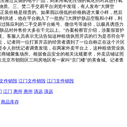
无法通过焚烧的电子产品，则采用氧化性强的氧化剂对其进行氧
物质。三、焚二手交易平台浏览中发现，有人发布“大牌空
肤品正装价格是很贵的。如果我以很低的价格购进大量小样，然后
应利供述，他在平台购入了一批热门大牌护肤品空瓶和小样，利
通过陈应利的二手交易平台账号、微信号等途径，以极具诱惑力
肤品对外售价大多在千元以上。”办案检察官介绍，涉案假冒护
复。客服人员表示无法告知这种租借执照开店的行为是否符合平
近，记者同一位打算开店的经营者遇到了一位自称正在这个片区
是令人担忧记者调查发现，在两家外卖平台上，这种租借营业执
卖商铺聚集场所。根据食品安全的相关法规要求，外卖店铺证照
北京市朝阳区三间房地区有一家叫“京门楼”的美食城。记者查
文件销毁
江门文件销毁
江门文件销毁
门
江门
惠州
惠州
清远
清远
商品库存