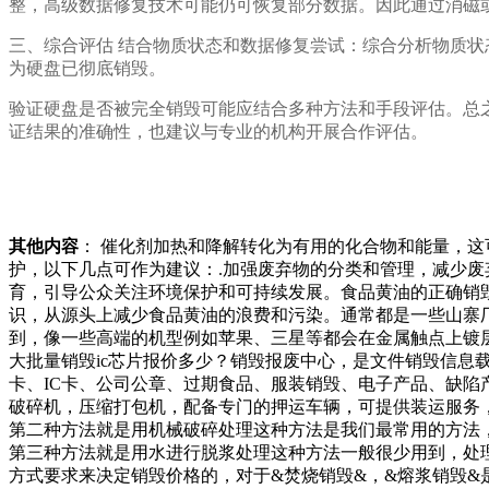
整，高级数据修复技术可能仍可恢复部分数据。因此通过消磁
三、综合评估 结合物质状态和数据修复尝试：综合分析物质
为硬盘已彻底销毁。
验证硬盘是否被完全销毁可能应结合多种方法和手段评估。总
证结果的准确性，也建议与专业的机构开展合作评估。
其他内容
： 催化剂加热和降解转化为有用的化合物和能量，
护，以下几点可作为建议：.加强废弃物的分类和管理，减少废
育，引导公众关注环境保护和可持续发展。食品黄油的正确销
识，从源头上减少食品黄油的浪费和污染。通常都是一些山寨
到，像一些高端的机型例如苹果、三星等都会在金属触点上镀
大批量销毁ic芯片报价多少？销毁报废中心，是文件销毁信
卡、IC卡、公司公章、过期食品、服装销毁、电子产品、缺
破碎机，压缩打包机，配备专门的押运车辆，可提供装运服务
第二种方法就是用机械破碎处理这种方法是我们最常用的方法
第三种方法就是用水进行脱浆处理这种方法一般很少用到，处
方式要求来决定销毁价格的，对于&焚烧销毁&，&熔浆销毁&