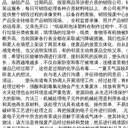
品、缺陷产品、过期药品、假冒商品等涉密介质的销毁公司。
装运服务，每日可销毁处理各种介质材料吨以上。本公司有严
提供整个销毁过程的录像资料，以备存档查验。销毁报废中心
产品安全转移至产品销毁现场。、全程监督录像、照片产品销
劝说母亲。父亲先开口：“纸箱和泡沫塑料在制作过程中，不仅
行垃圾分类收集前，填埋场的垃圾中，纸类、食物等有机物被
断升高。当前国家各行各业都在采取减污降碳措施。我们也应
和爱人在墙壁上架设了两层木板，使废品的放置立体化。自从
感觉奇怪。当父说明实情后，有的邻居主动将废品交给父亲。
境，希望社区能够协调进行清理。接到居民的反映后，垡头街
长，东西越堆越多，不仅自家卧室和客厅被堆满，连楼道里都
健品已经过期了，这些是过期的化学品有毒……”“夏天气温较
听老人的想法。 在与老人进行沟通，并征得他的同意后，工
清运。 垡头街道每天协调人开展清理工作，经过处理，将粉碎
处理过程中，强酸和剧毒氯化物会产生大量废水，排放有害气体
火灾处理也会对环境造成严重危害。资源回收.从生态环境保
大的影响。方法三：机械处理电子元件的机械处理是利用各成分
和其他再生原材料。该处理方法具有成本低、操作简单、不易
破碎等工艺进行处理之后，再把报废的电子元件进行回收。 .
废电子元件中所含的有害成分溶解于溶液或气体中，使其转化为
烧法：该方法是将报废产品经过粉碎和焚烧，然后进行残渣固