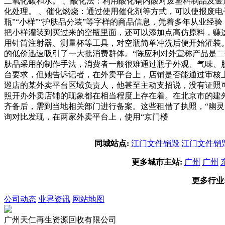
二氧化碳和水。 、酸化法：利用酸化锅内酸对废塑料制品及金
化处理。 、催化燃烧：通过使用催化剂等方式，可以使报废
瓶”“小样”“护肤品分装”等字样的商品信息，凭着多年从业经
把小样灌装到买过来的空瓶里面，还可以添加点高仿原料，赚
用针筒注射器、测量杯等工具，对空瓶简单冲洗后便开始灌装。
的低价迅速吸引了一大批消费群体。“陈应利对外宣称产品是
肤品采用的制作手法，消费者一般很难通过瓶子外观、气味、
台要求，但她告诉记者，在外卖平台上，店铺是否能通过审核
巡店的某外卖平台区域负责人，他甚至主动支招说，没有证照
照开办外卖店铺的现象都在相当程度上存在着。在北京市的建
齐备后，需到当地相关部门进行备案。这些租借了执照，“幽灵
询对比发现，在两家外卖平台上，使用“京门楼
同城站点:
江门文件销毁
江门文件销
更多城市主站:
广州
广州
更多行业
公司动态
业界资讯
网站地图
广州天仁再生资源回收有限公司