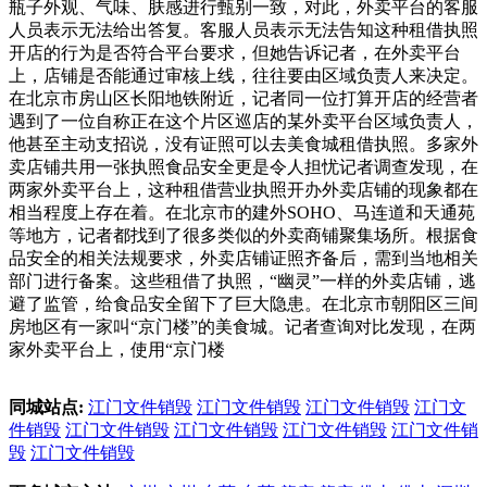
瓶子外观、气味、肤感进行甄别一致，对此，外卖平台的客服
人员表示无法给出答复。客服人员表示无法告知这种租借执照
开店的行为是否符合平台要求，但她告诉记者，在外卖平台
上，店铺是否能通过审核上线，往往要由区域负责人来决定。
在北京市房山区长阳地铁附近，记者同一位打算开店的经营者
遇到了一位自称正在这个片区巡店的某外卖平台区域负责人，
他甚至主动支招说，没有证照可以去美食城租借执照。多家外
卖店铺共用一张执照食品安全更是令人担忧记者调查发现，在
两家外卖平台上，这种租借营业执照开办外卖店铺的现象都在
相当程度上存在着。在北京市的建外SOHO、马连道和天通苑
等地方，记者都找到了很多类似的外卖商铺聚集场所。根据食
品安全的相关法规要求，外卖店铺证照齐备后，需到当地相关
部门进行备案。这些租借了执照，“幽灵”一样的外卖店铺，逃
避了监管，给食品安全留下了巨大隐患。在北京市朝阳区三间
房地区有一家叫“京门楼”的美食城。记者查询对比发现，在两
家外卖平台上，使用“京门楼
同城站点:
江门文件销毁
江门文件销毁
江门文件销毁
江门文
件销毁
江门文件销毁
江门文件销毁
江门文件销毁
江门文件销
毁
江门文件销毁