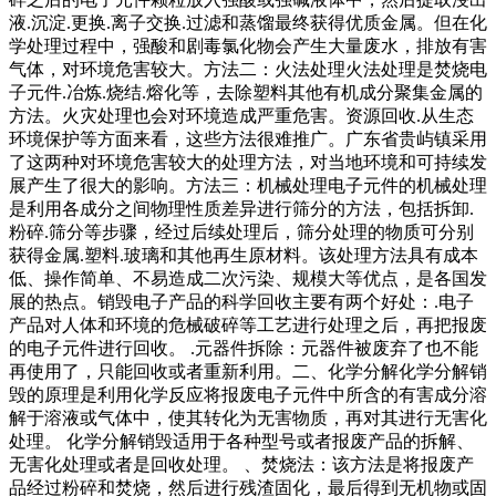
液.沉淀.更换.离子交换.过滤和蒸馏最终获得优质金属。但在化
学处理过程中，强酸和剧毒氯化物会产生大量废水，排放有害
气体，对环境危害较大。方法二：火法处理火法处理是焚烧电
子元件.冶炼.烧结.熔化等，去除塑料其他有机成分聚集金属的
方法。火灾处理也会对环境造成严重危害。资源回收.从生态
环境保护等方面来看，这些方法很难推广。广东省贵屿镇采用
了这两种对环境危害较大的处理方法，对当地环境和可持续发
展产生了很大的影响。方法三：机械处理电子元件的机械处理
是利用各成分之间物理性质差异进行筛分的方法，包括拆卸.
粉碎.筛分等步骤，经过后续处理后，筛分处理的物质可分别
获得金属.塑料.玻璃和其他再生原材料。该处理方法具有成本
低、操作简单、不易造成二次污染、规模大等优点，是各国发
展的热点。销毁电子产品的科学回收主要有两个好处：.电子
产品对人体和环境的危械破碎等工艺进行处理之后，再把报废
的电子元件进行回收。 .元器件拆除：元器件被废弃了也不能
再使用了，只能回收或者重新利用。二、化学分解化学分解销
毁的原理是利用化学反应将报废电子元件中所含的有害成分溶
解于溶液或气体中，使其转化为无害物质，再对其进行无害化
处理。 化学分解销毁适用于各种型号或者报废产品的拆解、
无害化处理或者是回收处理。 、焚烧法：该方法是将报废产
品经过粉碎和焚烧，然后进行残渣固化，最后得到无机物或固