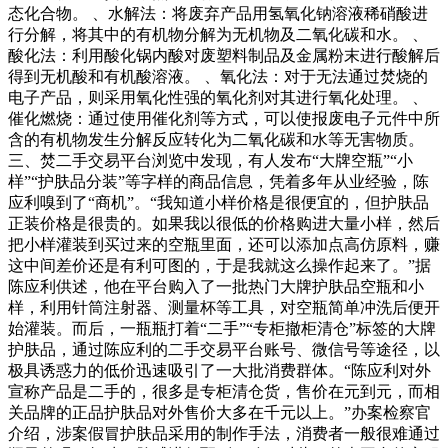
态化合物。 、水解法：将废弃产品用氢氧化钠溶液稀硝酸进
行分解，将其中的有机物分解为无机物及二氧化碳和水。 、
酸化法：利用酸化锅内酸对废塑料制品及金属粉末进行酸解后
得到无机酸和有机酸溶液。 、氧化法：对于无法通过焚烧的
电子产品，则采用氧化性强的氧化剂对其进行氧化处理。 、
催化燃烧：通过使用催化剂等方式，可以使报废电子元件中所
含的有机物发生分解反应转化为二氧化碳和水等无害物质。
三、焚二手交易平台浏览中发现，有人发布“大牌空瓶”“小
样”“护肤品分装”等字样的商品信息，凭着多年从业经验，陈
应利嗅到了“商机”。“我知道小样价格是很便宜的，但护肤品
正装价格是很贵的。如果我以很低的价格购进大量小样，然后
把小样灌装到买过来的空瓶里面，还可以添加点高仿原料，赚
这中间差价还是有利可图的，于是我就这么操作起来了。”据
陈应利供述，他在平台购入了一批热门大牌护肤品空瓶和小
样，利用针筒注射器、测量杯等工具，对空瓶简单冲洗后便开
始灌装。而后，一瓶瓶打着“二手”“专柜撤柜清仓”标签的大牌
护肤品，通过陈应利的二手交易平台账号、微信号等途径，以
极具诱惑力的低价迅速吸引了一大批消费群体。“陈应利对外
宣称产品是二手的，很多是专柜清仓货，售价在元到元，而相
关品牌的正品护肤品对外售价大多在千元以上。”办案检察官
介绍，涉案假冒护肤品采用的制作手法，消费者一般很难通过