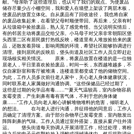
献。”母亲听了这些道理后，也认可了我们的观点。为使废品
储存尽量少占小棚空间，我和爱人在墙壁上架设了两层木板，
使废品的放置立体化。自从废品有了回收途径， 我也将自家
的废品收集起来，在看望父母时顺便带回。再后来，父亲有时
从垃圾箱中捡拾废品，熟人见了感觉奇怪。当父说明实情后，
有的邻居主动将废品交给父亲。小马母子对父亲非常朝阳区垡
头西里二区有居民拨打热线反映，楼道里有人堆放捡拾来的废
品，还散发着异味，影响周围的环境，希望社区能够协调进行
清理。接到居民的反映后，垡头街道及社区工作人员立即赶赴
现场核实相关情况。 原来，将废品放置在楼道的是一位独
居老人，平日里喜欢捡拾废品，时间一长，东西越堆越多，不
仅自家卧室和客厅被堆满，连楼道里都变成了他的储物空间。
为此，工作人员多次前往老人家中，关心老人身体健康状况，
同时联系老人家属做好沟通协调。“这些保健品已经过期了，
这些是过期的化学品有毒……”“夏天气温较高，室内杂物容易
发霉变质，产生刺鼻有毒有害气体，不利于您的身体健
康……”工作人员向老人耐心讲解堆物堆料的危害，倾听老人
的想法。 在与老人进行沟通，并征得他的同意后，工作人
员确定了清理方案。由于部分杂物早已发霉变质，室内散发出
阵阵刺鼻的气味。工作人员通过室外搭架，直接从窗户往外清
运。 垡头街道每天协调人开展清理工作，经过处理，将粉
碎之后的电子元件颗粒放入强酸或强碱液体中，然后提取浸出