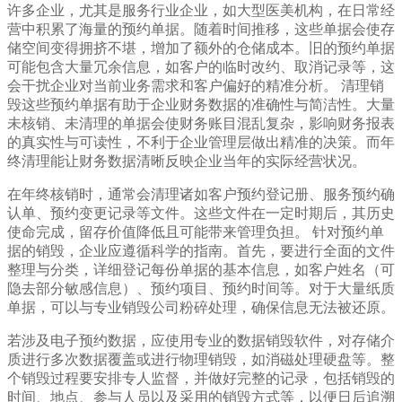
许多企业，尤其是服务行业企业，如大型医美机构，在日常经
营中积累了海量的预约单据。随着时间推移，这些单据会使存
储空间变得拥挤不堪，增加了额外的仓储成本。旧的预约单据
可能包含大量冗余信息，如客户的临时改约、取消记录等，这
会干扰企业对当前业务需求和客户偏好的精准分析。 清理销
毁这些预约单据有助于企业财务数据的准确性与简洁性。大量
未核销、未清理的单据会使财务账目混乱复杂，影响财务报表
的真实性与可读性，不利于企业管理层做出精准的决策。而年
终清理能让财务数据清晰反映企业当年的实际经营状况。
在年终核销时，通常会清理诸如客户预约登记册、服务预约确
认单、预约变更记录等文件。这些文件在一定时期后，其历史
使命完成，留存价值降低且可能带来管理负担。 针对预约单
据的销毁，企业应遵循科学的指南。首先，要进行全面的文件
整理与分类，详细登记每份单据的基本信息，如客户姓名（可
隐去部分敏感信息）、预约项目、预约时间等。对于大量纸质
单据，可以与专业销毁公司粉碎处理，确保信息无法被还原。
若涉及电子预约数据，应使用专业的数据销毁软件，对存储介
质进行多次数据覆盖或进行物理销毁，如消磁处理硬盘等。整
个销毁过程要安排专人监督，并做好完整的记录，包括销毁的
时间、地点、参与人员以及采用的销毁方式等，以便日后追溯