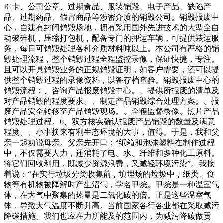
IC卡、公司公章、过期食品、服装销毁、电子产品、缺陷产
品、过期药品、假冒商品等涉密介质的销毁公司。销毁报废中
心，自建有封闭销毁场地，拥有采用国外先进技术的大型全自
动破碎机，压缩打包机，配备专门的押运车辆，可提供装运服
务，每日可销毁处理各种介质材料吨以上。本公司有严格的销
毁处理流程，整个销毁过程全程监控录像，保证快捷，专注。
且可以开具销毁业务的正规销毁证明，如客户需要，还可以提
供整个销毁过程的录像资料，以备存档查验。销毁报废中心的
销毁流程：、咨询产品报废销毁中心。、提供所报废的清单及
对产品销毁的程度要求。、制定产品销毁综合处理方案。、报
废产品安全转移至产品销毁现场。、全程监督录像、照片产品
销毁处理过程。6、双方核实确认报废产品销毁的数量及满意
程度。、小事换来有利生态环境的大事，值得。于是，我和父
亲一起劝说母亲。父亲先开口：“纸箱和泡沫塑料在制作过程
中，不仅需要人力，还消耗了电、水、纤维和多种化工原料。
将它们回收利用，既减少资源浪费，又减轻环境污染”。我接
着说：“在实行垃圾分类收集前，填埋场的垃圾中，纸类、食
物等有机物被降解时产生沼气，学名甲烷。甲烷是一种温室气
体，在大气中聚集的热量是二氧化碳的倍。正是这些温室气
体，导致大气温度不断升高。当前国家各行各业都在采取减污
降碳措施。我们也应在力所能及的范围内，为减污降碳做贡