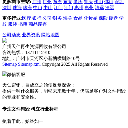
更多城市主站:
广州
广州
东莞
东莞
肇庆
肇庆
佛山
佛山
深圳
深圳
珠海
珠海
中山
中山
江门
江门
惠州
惠州
清远
清远
更多行业:
医疗
银行
公司/财务
海关
食品
化妆品
保险
硬盘
学
校
服装
书籍
商品库存
公司动态
业界资讯
网站地图
广州天仁再生资源回收有限公司
咨询热线：13711115910
地址：广州市天河区小新塘横圳路10号
Sitemap
Sitemap.xml
Copyright 2025 All Rights Reserved
微信客服
天仁密销，自成立之始便反复探索：
提供一种什么服务，能够未来数十年，仍满足客户对文件销毁
的专业和安全性。
专注文件销毁 树立行业标杆
执着于此，始终如一