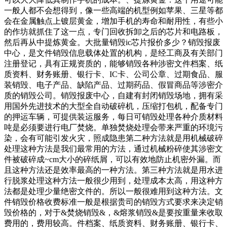
一般人都不会想得到，像一些高端的机型例如苹果、三星等都
会在金属触点上镀层黄金，增加手机的寿命和耐用性，有些小
的作坊就抓住了这一点，专门回收拆卸之后的芯片和电路板，
然后再从中提炼黄金。大批量销毁ic芯片报价多少？销毁报废
中心，是文件销毁信息载体处置的机构，是经工商及有关部门
注册登记，具有正规资质的，能够销毁各种涉密文件档案、纸
质资料、财务账册、银行卡、IC卡、公司公章、过期食品、服
装销毁、电子产品、缺陷产品、过期药品、假冒商品等涉密介
质的销毁公司。销毁报废中心，自建有封闭销毁场地，拥有采
用国外先进技术的大型全自动破碎机，压缩打包机，配备专门
的押运车辆，可提供装运服务，每日可销毁处理各种介质材料
吨是必须要进行电厂焚烧。单独焚烧处理会带来严重的环境污
染，会有可能引发火灾，照成隐患第二种方法就是用机械破碎
处理这种方法是我们最常用的方法，通过机械粉碎使其涉密文
件被破碎成~cm大小的碎纸屑，可以有效地防止机密外漏。而
且这种方法还是效率最高的一种方法。第三种方法就是用水进
行脱浆处理这种方法一般很少用到，处理成本太高，用这种方
法都是处理少量绝密文件的。所以一般很难用到这种方法。文
件销毁价格收费标准一般是根据贵司的销毁方式要求来决定销
毁价格的，对于&焚烧销毁&，&熔浆销毁&是要按重量来收取
费用的，费用较高。件档案、纸质资料、财务账册、银行卡、