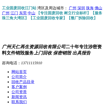
工业固废回收江门站
湾区及周边城市：
广州
深圳
珠海
佛山
广州
江门
东莞
中山
【专注固废回收 树立行业标杆】【服务
珠三角大湾区】【工业固废回收专家】【整厂拆除回收】
广州天仁再生资源回收有限公司
二十年专注涉密资
料文件销毁服务
上门回收 保密销毁 出具报告
咨询电话：
13711115910
网站首页
公司简介
回收产品目录
客户案例
公司资质
新闻资讯
联系我们