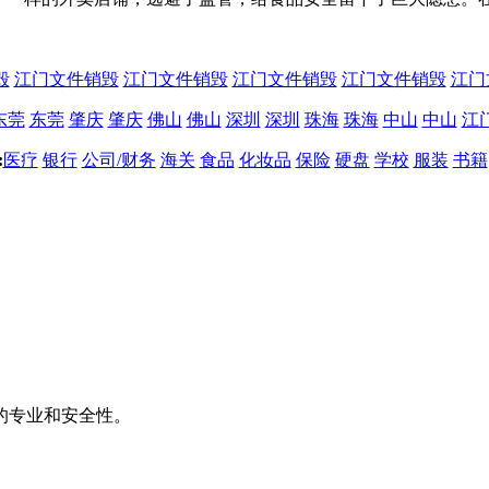
毁
江门文件销毁
江门文件销毁
江门文件销毁
江门文件销毁
江门
东莞
东莞
肇庆
肇庆
佛山
佛山
深圳
深圳
珠海
珠海
中山
中山
江
:
医疗
银行
公司/财务
海关
食品
化妆品
保险
硬盘
学校
服装
书籍
的专业和安全性。