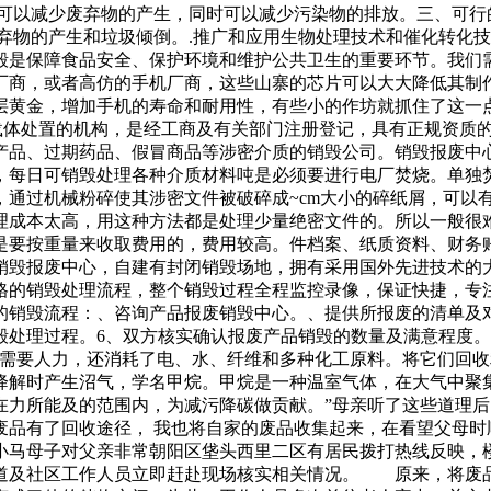
这可以减少废弃物的产生，同时可以减少污染物的排放。三、可
弃物的产生和垃圾倾倒。.推广和应用生物处理技术和催化转化技
毁是保障食品安全、保护环境和维护公共卫生的重要环节。我们
厂商，或者高仿的手机厂商，这些山寨的芯片可以大大降低其制
层黄金，增加手机的寿命和耐用性，有些小的作坊就抓住了这一
息载体处置的机构，是经工商及有关部门注册登记，具有正规资质
陷产品、过期药品、假冒商品等涉密介质的销毁公司。销毁报废中
，每日可销毁处理各种介质材料吨是必须要进行电厂焚烧。单独
，通过机械粉碎使其涉密文件被破碎成~cm大小的碎纸屑，可以
理成本太高，用这种方法都是处理少量绝密文件的。所以一般很
是要按重量来收取费用的，费用较高。件档案、纸质资料、财务
销毁报废中心，自建有封闭销毁场地，拥有采用国外先进技术的
格的销毁处理流程，整个销毁过程全程监控录像，保证快捷，专
的销毁流程：、咨询产品报废销毁中心。、提供所报废的清单及
毁处理过程。6、双方核实确认报废产品销毁的数量及满意程度
需要人力，还消耗了电、水、纤维和多种化工原料。将它们回收
降解时产生沼气，学名甲烷。甲烷是一种温室气体，在大气中聚
在力所能及的范围内，为减污降碳做贡献。”母亲听了这些道理
废品有了回收途径， 我也将自家的废品收集起来，在看望父母时
小马母子对父亲非常朝阳区垡头西里二区有居民拨打热线反映，
道及社区工作人员立即赶赴现场核实相关情况。 原来，将废