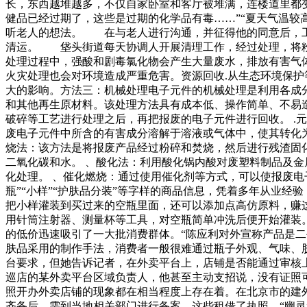
长，东西越堆越多，不仅自家卧室和客厅被堆满，连楼道里都
健品已经过期了，这些是过期的化学品有毒……”“夏天气温较
听老人的想法。 在与老人进行沟通，并征得他的同意后，工
清运。 垡头街道每天协调人开展清理工作，经过处理，将粉碎
处理过程中，强酸和剧毒氯化物会产生大量废水，排放有害气体
火灾处理也会对环境造成严重危害。资源回收.从生态环境保
大的影响。方法三：机械处理电子元件的机械处理是利用各成分
和其他再生原材料。该处理方法具有成本低、操作简单、不易
破碎等工艺进行处理之后，再把报废的电子元件进行回收。 .
废电子元件中所含的有害成分溶解于溶液或气体中，使其转化为
烧法：该方法是将报废产品经过粉碎和焚烧，然后进行残渣固
二氧化碳和水。 、酸化法：利用酸化锅内酸对废塑料制品及金
化处理。 、催化燃烧：通过使用催化剂等方式，可以使报废
瓶”“小样”“护肤品分装”等字样的商品信息，凭着多年从业经
把小样灌装到买过来的空瓶里面，还可以添加点高仿原料，赚
用针筒注射器、测量杯等工具，对空瓶简单冲洗后便开始灌装。
的低价迅速吸引了一大批消费群体。“陈应利对外宣称产品是
肤品采用的制作手法，消费者一般很难通过瓶子外观、气味、
台要求，但她告诉记者，在外卖平台上，店铺是否能通过审核
巡店的某外卖平台区域负责人，他甚至主动支招说，没有证照
照开办外卖店铺的现象都在相当程度上存在着。在北京市的建
齐备后，需到当地相关部门进行备案。这些租借了执照，“幽灵