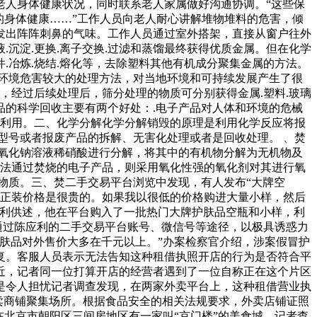
老人身体健康状况，同时联系老人家属做好沟通协调。“这些保
的身体健康……”工作人员向老人耐心讲解堆物堆料的危害，倾
发出阵阵刺鼻的气味。工作人员通过室外搭架，直接从窗户往外
沉淀.更换.离子交换.过滤和蒸馏最终获得优质金属。但在化学
冶炼.烧结.熔化等，去除塑料其他有机成分聚集金属的方法。
环境危害较大的处理方法，对当地环境和可持续发展产生了很
，经过后续处理后，筛分处理的物质可分别获得金属.塑料.玻璃
的科学回收主要有两个好处：.电子产品对人体和环境的危械
新利用。二、化学分解化学分解销毁的原理是利用化学反应将报
型号或者报废产品的拆解、无害化处理或者是回收处理。 、焚
氧化钠溶液稀硝酸进行分解，将其中的有机物分解为无机物及
无法通过焚烧的电子产品，则采用氧化性强的氧化剂对其进行氧
物质。三、焚二手交易平台浏览中发现，有人发布“大牌空
肤品正装价格是很贵的。如果我以很低的价格购进大量小样，然后
应利供述，他在平台购入了一批热门大牌护肤品空瓶和小样，利
通过陈应利的二手交易平台账号、微信号等途径，以极具诱惑力
肤品对外售价大多在千元以上。”办案检察官介绍，涉案假冒护
复。客服人员表示无法告知这种租借执照开店的行为是否符合平
近，记者同一位打算开店的经营者遇到了一位自称正在这个片区
是令人担忧记者调查发现，在两家外卖平台上，这种租借营业执
卖商铺聚集场所。根据食品安全的相关法规要求，外卖店铺证照
北京市朝阳区三间房地区有一家叫“京门楼”的美食城。记者查