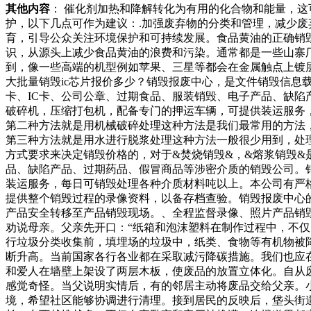
其他内容
： 催化剂加热和降解转化为有用的化合物和能量，
护，以下几点可作为建议：.加强废弃物的分类和管理，减少废
育，引导公众关注环境保护和可持续发展。食品黄油的正确销
识，从源头上减少食品黄油的浪费和污染。通常都是一些山寨
到，像一些高端的机型例如苹果、三星等都会在金属触点上镀
大批量销毁ic芯片报价多少？销毁报废中心，是文件销毁信
卡、IC卡、公司公章、过期食品、服装销毁、电子产品、缺
破碎机，压缩打包机，配备专门的押运车辆，可提供装运服务
第二种方法就是用机械破碎处理这种方法是我们最常用的方法
第三种方法就是用水进行脱浆处理这种方法一般很少用到，处
方式要求来决定销毁价格的，对于&焚烧销毁&，&熔浆销毁&
品、缺陷产品、过期药品、假冒商品等涉密介质的销毁公司。
装运服务，每日可销毁处理各种介质材料吨以上。本公司有严
提供整个销毁过程的录像资料，以备存档查验。销毁报废中心
产品安全转移至产品销毁现场。、全程监督录像、照片产品销
劝说母亲。父亲先开口：“纸箱和泡沫塑料在制作过程中，不仅
行垃圾分类收集前，填埋场的垃圾中，纸类、食物等有机物被
断升高。当前国家各行各业都在采取减污降碳措施。我们也应
和爱人在墙壁上架设了两层木板，使废品的放置立体化。自从
感觉奇怪。当父说明实情后，有的邻居主动将废品交给父亲。
境，希望社区能够协调进行清理。接到居民的反映后，垡头街