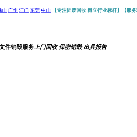
佛山
广州
江门
东莞
中山
【专注固废回收 树立行业标杆】【服
文件销毁服务
上门回收 保密销毁 出具报告