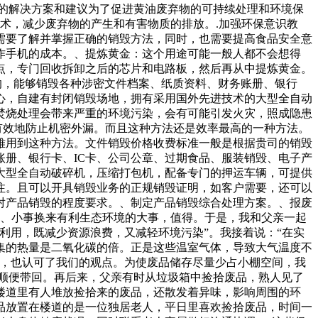
行的解决方案和建议为了促进黄油废弃物的可持续处理和环境保
术，减少废弃物的产生和有害物质的排放。.加强环保意识教
需要了解并掌握正确的销毁方法，同时，也需要提高食品安全意
作手机的成本。、提炼黄金：这个用途可能一般人都不会想得
点，专门回收拆卸之后的芯片和电路板，然后再从中提炼黄金。
的，能够销毁各种涉密文件档案、纸质资料、财务账册、银行
心，自建有封闭销毁场地，拥有采用国外先进技术的大型全自动
焚烧处理会带来严重的环境污染，会有可能引发火灾，照成隐患
有效地防止机密外漏。而且这种方法还是效率最高的一种方法。
难用到这种方法。文件销毁价格收费标准一般是根据贵司的销毁
账册、银行卡、IC卡、公司公章、过期食品、服装销毁、电子产
大型全自动破碎机，压缩打包机，配备专门的押运车辆，可提供
注。且可以开具销毁业务的正规销毁证明，如客户需要，还可以
对产品销毁的程度要求。、制定产品销毁综合处理方案。、报废
。、小事换来有利生态环境的大事，值得。于是，我和父亲一起
利用，既减少资源浪费，又减轻环境污染”。我接着说：“在实
集的热量是二氧化碳的倍。正是这些温室气体，导致大气温度不
后，也认可了我们的观点。为使废品储存尽量少占小棚空间，我
顺便带回。再后来，父亲有时从垃圾箱中捡拾废品，熟人见了
楼道里有人堆放捡拾来的废品，还散发着异味，影响周围的环
品放置在楼道的是一位独居老人，平日里喜欢捡拾废品，时间一