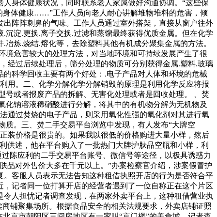
老人身体健康状况，同时联系老人家属做好沟通协调。“这些保
的身体健康……”工作人员向老人耐心讲解堆物堆料的危害，倾
发出阵阵刺鼻的气味。工作人员通过室外搭架，直接从窗户往外
沉淀.更换.离子交换.过滤和蒸馏最终获得优质金属。但在化学
冶炼.烧结.熔化等，去除塑料其他有机成分聚集金属的方法。
环境危害较大的处理方法，对当地环境和可持续发展产生了很
，经过后续处理后，筛分处理的物质可分别获得金属.塑料.玻璃
的科学回收主要有两个好处：.电子产品对人体和环境的危械
新利用。二、化学分解化学分解销毁的原理是利用化学反应将报
型号或者报废产品的拆解、无害化处理或者是回收处理。 、焚
氧化钠溶液稀硝酸进行分解，将其中的有机物分解为无机物及
无法通过焚烧的电子产品，则采用氧化性强的氧化剂对其进行氧
物质。三、焚二手交易平台浏览中发现，有人发布“大牌空
肤品正装价格是很贵的。如果我以很低的价格购进大量小样，然后
应利供述，他在平台购入了一批热门大牌护肤品空瓶和小样，利
通过陈应利的二手交易平台账号、微信号等途径，以极具诱惑力
肤品对外售价大多在千元以上。”办案检察官介绍，涉案假冒护
复。客服人员表示无法告知这种租借执照开店的行为是否符合平
近，记者同一位打算开店的经营者遇到了一位自称正在这个片区
是令人担忧记者调查发现，在两家外卖平台上，这种租借营业执
卖商铺聚集场所。根据食品安全的相关法规要求，外卖店铺证照
北京市朝阳区三间房地区有一家叫“京门楼”的美食城。记者查