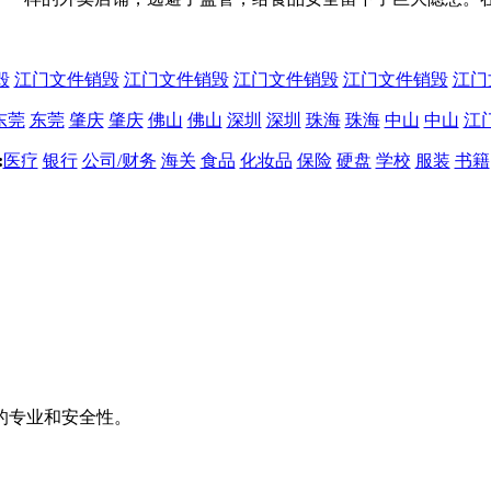
毁
江门文件销毁
江门文件销毁
江门文件销毁
江门文件销毁
江门
东莞
东莞
肇庆
肇庆
佛山
佛山
深圳
深圳
珠海
珠海
中山
中山
江
:
医疗
银行
公司/财务
海关
食品
化妆品
保险
硬盘
学校
服装
书籍
的专业和安全性。