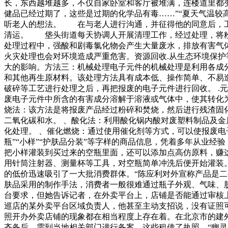
长，东西越堆越多，不仅自家卧室和客厅被堆满，连楼道里都
健品已经过期了，这些是过期的化学品有毒……”“夏天气温较
听老人的想法。 在与老人进行沟通，并征得他的同意后，工
清运。 垡头街道每天协调人开展清理工作，经过处理，将粉碎
处理过程中，强酸和剧毒氯化物会产生大量废水，排放有害气体
火灾处理也会对环境造成严重危害。资源回收.从生态环境保
大的影响。方法三：机械处理电子元件的机械处理是利用各成分
和其他再生原材料。该处理方法具有成本低、操作简单、不易
破碎等工艺进行处理之后，再把报废的电子元件进行回收。 .
废电子元件中所含的有害成分溶解于溶液或气体中，使其转化为
烧法：该方法是将报废产品经过粉碎和焚烧，然后进行残渣固
二氧化碳和水。 、酸化法：利用酸化锅内酸对废塑料制品及金
化处理。 、催化燃烧：通过使用催化剂等方式，可以使报废
瓶”“小样”“护肤品分装”等字样的商品信息，凭着多年从业经
把小样灌装到买过来的空瓶里面，还可以添加点高仿原料，赚
用针筒注射器、测量杯等工具，对空瓶简单冲洗后便开始灌装。
的低价迅速吸引了一大批消费群体。“陈应利对外宣称产品是
肤品采用的制作手法，消费者一般很难通过瓶子外观、气味、
台要求，但她告诉记者，在外卖平台上，店铺是否能通过审核
巡店的某外卖平台区域负责人，他甚至主动支招说，没有证照
照开办外卖店铺的现象都在相当程度上存在着。在北京市的建
齐备后，需到当地相关部门进行备案。这些租借了执照，“幽灵