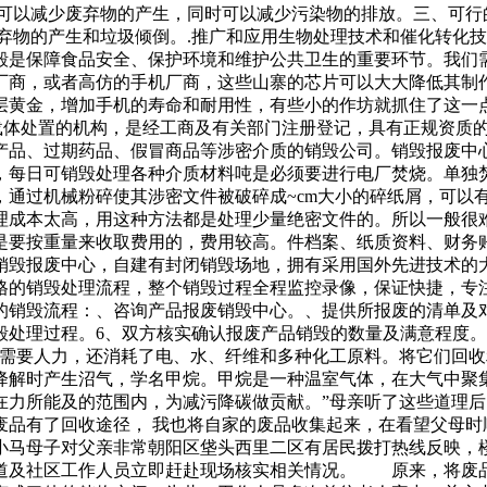
这可以减少废弃物的产生，同时可以减少污染物的排放。三、可
弃物的产生和垃圾倾倒。.推广和应用生物处理技术和催化转化技
毁是保障食品安全、保护环境和维护公共卫生的重要环节。我们
厂商，或者高仿的手机厂商，这些山寨的芯片可以大大降低其制
层黄金，增加手机的寿命和耐用性，有些小的作坊就抓住了这一
息载体处置的机构，是经工商及有关部门注册登记，具有正规资质
陷产品、过期药品、假冒商品等涉密介质的销毁公司。销毁报废中
，每日可销毁处理各种介质材料吨是必须要进行电厂焚烧。单独
，通过机械粉碎使其涉密文件被破碎成~cm大小的碎纸屑，可以
理成本太高，用这种方法都是处理少量绝密文件的。所以一般很
是要按重量来收取费用的，费用较高。件档案、纸质资料、财务
销毁报废中心，自建有封闭销毁场地，拥有采用国外先进技术的
格的销毁处理流程，整个销毁过程全程监控录像，保证快捷，专
的销毁流程：、咨询产品报废销毁中心。、提供所报废的清单及
毁处理过程。6、双方核实确认报废产品销毁的数量及满意程度
需要人力，还消耗了电、水、纤维和多种化工原料。将它们回收
降解时产生沼气，学名甲烷。甲烷是一种温室气体，在大气中聚
在力所能及的范围内，为减污降碳做贡献。”母亲听了这些道理
废品有了回收途径， 我也将自家的废品收集起来，在看望父母时
小马母子对父亲非常朝阳区垡头西里二区有居民拨打热线反映，
道及社区工作人员立即赶赴现场核实相关情况。 原来，将废