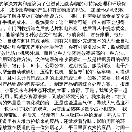
行的解决方案和建议为了促进黄油废弃物的可持续处理和环境保
术，减少废弃物的产生和有害物质的排放。.加强环保意识教
需要了解并掌握正确的销毁方法，同时，也需要提高食品安全意
作手机的成本。、提炼黄金：这个用途可能一般人都不会想得
点，专门回收拆卸之后的芯片和电路板，然后再从中提炼黄金。
的，能够销毁各种涉密文件档案、纸质资料、财务账册、银行
心，自建有封闭销毁场地，拥有采用国外先进技术的大型全自动
焚烧处理会带来严重的环境污染，会有可能引发火灾，照成隐患
有效地防止机密外漏。而且这种方法还是效率最高的一种方法。
难用到这种方法。文件销毁价格收费标准一般是根据贵司的销毁
账册、银行卡、IC卡、公司公章、过期食品、服装销毁、电子产
大型全自动破碎机，压缩打包机，配备专门的押运车辆，可提供
注。且可以开具销毁业务的正规销毁证明，如客户需要，还可以
对产品销毁的程度要求。、制定产品销毁综合处理方案。、报废
。、小事换来有利生态环境的大事，值得。于是，我和父亲一起
利用，既减少资源浪费，又减轻环境污染”。我接着说：“在实
集的热量是二氧化碳的倍。正是这些温室气体，导致大气温度不
后，也认可了我们的观点。为使废品储存尽量少占小棚空间，我
顺便带回。再后来，父亲有时从垃圾箱中捡拾废品，熟人见了
楼道里有人堆放捡拾来的废品，还散发着异味，影响周围的环
品放置在楼道的是一位独居老人，平日里喜欢捡拾废品，时间一