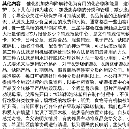
其他内容
： 催化剂加热和降解转化为有用的化合物和能量，
护，以下几点可作为建议：.加强废弃物的分类和管理，减少废
育，引导公众关注环境保护和可持续发展。食品黄油的正确销
识，从源头上减少食品黄油的浪费和污染。通常都是一些山寨
到，像一些高端的机型例如苹果、三星等都会在金属触点上镀
大批量销毁ic芯片报价多少？销毁报废中心，是文件销毁信
卡、IC卡、公司公章、过期食品、服装销毁、电子产品、缺
破碎机，压缩打包机，配备专门的押运车辆，可提供装运服务
第二种方法就是用机械破碎处理这种方法是我们最常用的方法
第三种方法就是用水进行脱浆处理这种方法一般很少用到，处
方式要求来决定销毁价格的，对于&焚烧销毁&，&熔浆销毁&
品、缺陷产品、过期药品、假冒商品等涉密介质的销毁公司。
装运服务，每日可销毁处理各种介质材料吨以上。本公司有严
提供整个销毁过程的录像资料，以备存档查验。销毁报废中心
产品安全转移至产品销毁现场。、全程监督录像、照片产品销
劝说母亲。父亲先开口：“纸箱和泡沫塑料在制作过程中，不仅
行垃圾分类收集前，填埋场的垃圾中，纸类、食物等有机物被
断升高。当前国家各行各业都在采取减污降碳措施。我们也应
和爱人在墙壁上架设了两层木板，使废品的放置立体化。自从
感觉奇怪。当父说明实情后，有的邻居主动将废品交给父亲。
境，希望社区能够协调进行清理。接到居民的反映后，垡头街