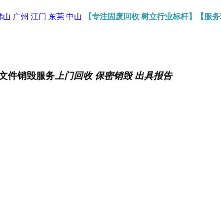
佛山
广州
江门
东莞
中山
【专注固废回收 树立行业标杆】【服
文件销毁服务
上门回收 保密销毁 出具报告