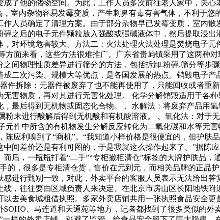
变成了他的储物空间。为此，工作人员多次前往老人家中，关心
高，室内杂物容易发霉变质，产生刺鼻有毒有害气体，不利于您
作人员确定了清理方案。由于部分杂物早已发霉变质，室内散
之后的电子元件颗粒放入强酸或强碱液体中，然后提取浸出液.
，对环境危害较大。方法二：火法处理火法处理是焚烧电子元件.
护等方面来看，这些方法很难推广。广东省贵屿镇采用了这两种对
之间物理性质差异进行筛分的方法，包括拆卸.粉碎.筛分等步骤
造成二次污染、规模大等优点，是各国发展的热点。销毁电子产品
元器件拆除：元器件被废弃了也不能再使用了，只能回收或者重
无害物质，再对其进行无害化处理。 化学分解销毁适用于各种
化，最后得到无机物或固态化合物。 、水解法：将废弃产品用氢
属粉末进行酸解后得到无机酸和有机酸溶液。 、氧化法：对于
电子元件中所含的有机物发生分解反应转化为二氧化碳和水等无害
验，陈应利嗅到了“商机”。“我知道小样价格是很便宜的，但护
这中间差价还是有利可图的，于是我就这么操作起来了。”据陈
而后，一瓶瓶打着“二手”“专柜撤柜清仓”标签的大牌护肤品，
二手的，很多是专柜清仓货，售价在元到元，而相关品牌的正品护
肤感进行甄别一致，对此，外卖平台的客服人员表示无法给出答
上线，往往要由区域负责人来决定。在北京市房山区长阳地铁附
可以去美食城租借执照。多家外卖店铺共用一张执照食品安全更
外SOHO、马连道和天通苑等地方，记者都找到了很多类似的外
”一样的外卖店铺，逃避了监管，给食品安全留下了巨大隐患。在